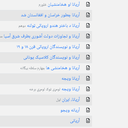
آریانا او هخامنشیان
څلورم
آریانا چطور خراسان و افغانستان شد
آریانا د باختر هندو اروپائی ټولنه
دوهم
آریانا و تجاوزات دولت آشوری بطرف شرق آسیا
مد
آریانا و نویسندگان اروپائی قرن ۱۸ و ۱۹
آریانا و نویسندگان کلاسیک یونانی
آریانا و هخامنشی ها
چهارم سلطه بیگانه
آریانا ویجه
آریانا ويجه
لومړی ټوک لومړي برخه
آریانا، ایران
اول
آریانه ویجو
آریانی