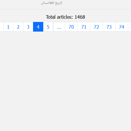
تاریخ افغانستان
Total articles: 1468
1
2
3
4
5
...
70
71
72
73
74