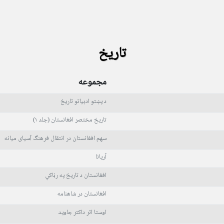
تاریخ
مجموعه
د پښتو ادبیاتو تاریخ
تاریخ مختصر افغانستان (جلد ۱)
سهم افغانستان در انتقال فرهنگ آسیای میانه
آریانا
افغانستان د تاریخ په رڼاکې
افغانستان در شاهنامه
اوستا اثر داکتر جاوید