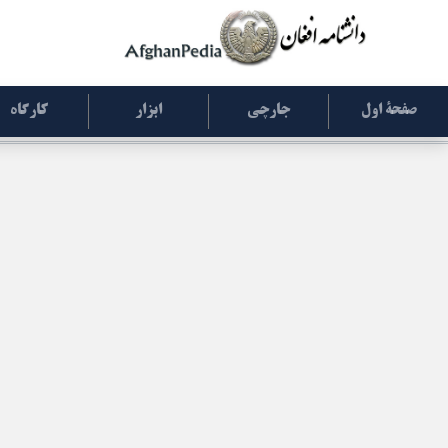
صفحۀ اول
جارچی
ابزار
کارگاه