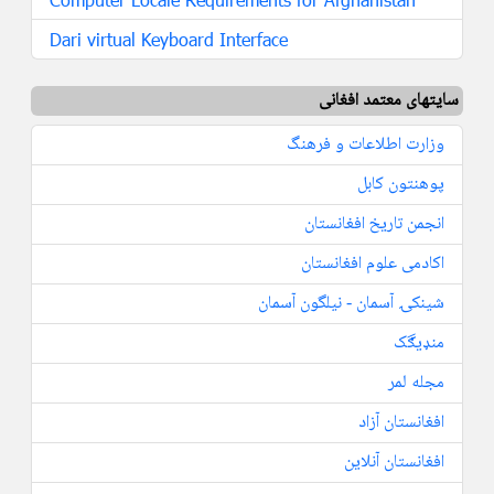
Dari virtual Keyboard Interface
سایتهای معتمد افغانی
وزارت اطلاعات و فرهنگ
پوهنتون کابل
انجمن تاریخ افغانستان
اکادمی علوم افغانستان
شینکۍ آسمان - نیلگون آسمان
منډیڰک
مجله لمر
افغانستان آزاد
افغانستان آنلاین