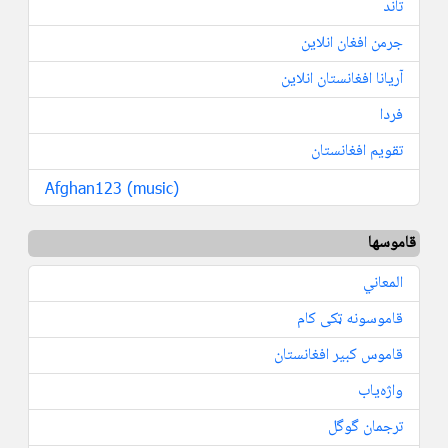
تاند
جرمن افغان انلاین
آریانا افغانستان انلاین
فردا
تقویم افغانستان
Afghan123 (music)
قاموسها
المعاني
قاموسونه ټکی کام
قاموس کبیر افغانستان
واژه‌یاب
ترجمان گوگل