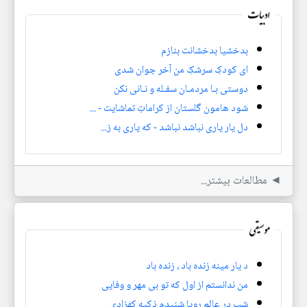
ادبیات
بدخشیا بدخشانت بنازم
ای کودکِ سرشکِ من آخر جوان شدی
دوستی بـا مردمـان سفـله و نـانی نکن
شود هامون گلستان از کراماتِ تماشایت - ...
دل یار یاری نباشد نباشد - که یاری به ز...
◄ مطالعات بیشتر...
موسیقی
د یار مینه زنده باد ، زنده باد
من ندانستم از اول که تو بی مهر و وفایی
شب در عالم رویا شنیدم ذکیه کهزادی