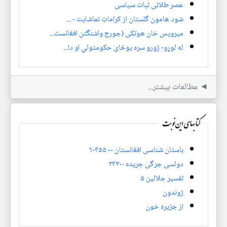
عصر طلائی ثبات سیاسی
شود هامون گلستان از کراماتِ تماشایت - ...
میرویس خان هوتکی (جورج واشنگتن افغانست...
له لوړو- ژورو سره یوځای حکومتولي او دا...
◄ مطالعات بیشتر...
کتابهای این نوبت
باستان شناسی افغانستان -- ۶۰۴۵۵
دولسی جرگی جریده ۳۴۳۰۰
تفسیر جلالین ۵
ژوندون
از جزیره خون