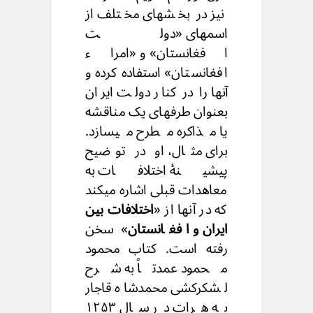
نیز در بخشهای مختلف از
اسمهای «دولت
افغانستان» و «امراء
افغانستان» استفاده کرده و
آنها را در کنار دولت ایران
بعنوان طرفهای یک مناقشه
یا مذاکره مطرح میسازد.
برای مثال، او در توضیح
پیشینهٔ اختلافات به
معاهدات قبلی اشاره میکند
که در آنها از «
اختلافات بین
ایران و افغانستان
» سخن
رفته است. کتاب محمود
محمود عمدتاً به شرح
لشکرکشی محمدشاه قاجار
به هرات در سال ۱۲۵۳