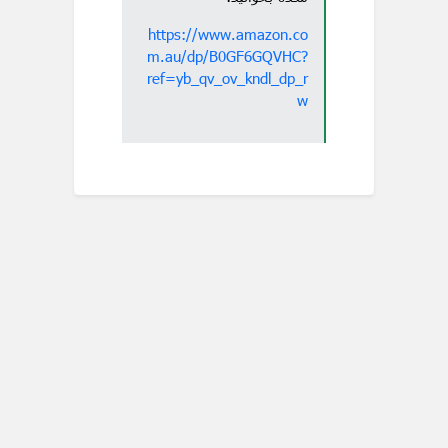
https://www.amazon.co
m.au/dp/B0GF6GQVHC?
ref=yb_qv_ov_kndl_dp_r
w