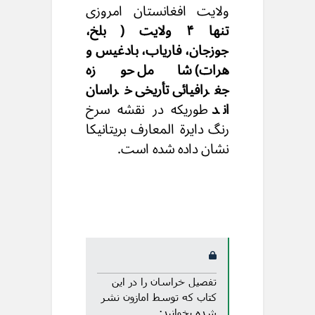
ولایت افغانستان امروزی
تنها ۴ ولایت ( بلخ،
جوزجان، فاریاب، بادغیس و
هرات) شامل حوزه
جغرافیائی تأریخی خراسان
اند
طوریکه در نقشه سرخ
رنگ دایرة المعارف بریتانیکا
نشان داده شده است.
تفصیل خراسان را در این
کتاب که توسط امازون نشر
شده بخوانید: