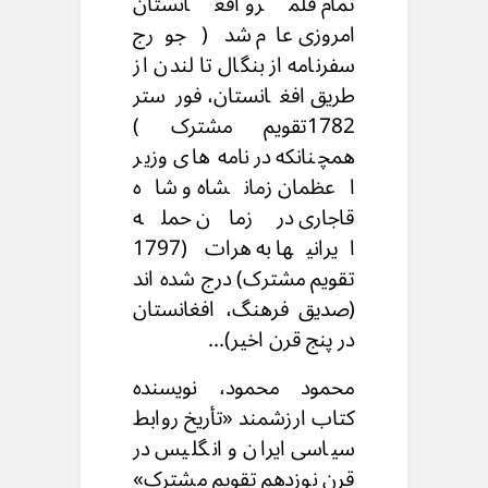
تمام قلمرو افغانستان
امروزی عام شد ( جورج
سفرنامه از بنگال تا لندن از
طریق افغانستان، فورستر
1782تقویم مشترک )
همچنانکه در نامه های وزیر
اعظمان زمانشاه و شاه
قاجاری در زمان حمله
ایرانیها به هرات (1797
تقویم مشترک) درج شده اند
(صدیق فرهنگ، افغانستان
در پنج قرن اخیر)...
محمود محمود، نویسنده
کتاب ارزشمند «تأریخ روابط
سیاسی ایران و انگلیس در
قرن نوزدهم تقویم مشترک»