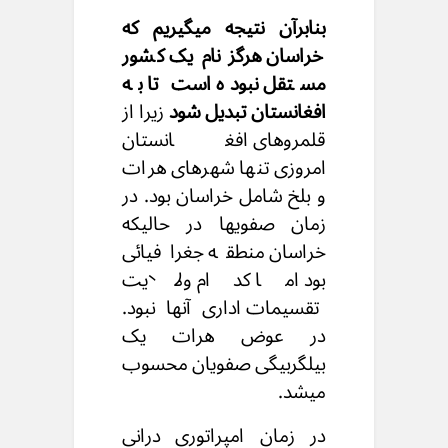
بنابرآن نتیجه میگیریم که
خراسان هرگز نام یک کشور
مستقل نبوده است تا به
افغانستان تبدیل شود
زیرا از
قلمروهای افغانستان
امروزی تنها شهرهای هرات
و بلخ شامل خراسان بود. در
زمان صفویها در حالیکه
خراسان منطقه جغرافیائی
بود اما کدام ولایت
تقسیمات اداری آنها نبود.
در عوض هرات یک
بیلگربیگی صفویان محسوب
میشد.
در زمان امپراتوری درانی