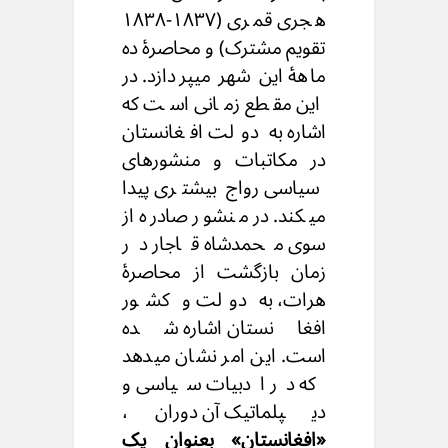
هجری قمری (۱۸۳۷-۱۸۳۸
تقویم مشترک) و محاصرهٔ ده
ماههٔ این شهر میپردازد. در
این مقطع زمانی است که
اشاره به دولت افغانستان
در مکاتبات و منشورهای
سیاسی رواج بیشتری پیدا
میکند. در منشور صادره از
سوی محمدشاه قاجار در
زمان بازگشت از محاصرهٔ
هرات، به دولت و کشور
افغانستان اشاره شده
است. این امر نشان میدهد
که در ادبیات سیاسی و
دیپلماتیک آن دوران،
«افغانستان» بعنوان یک