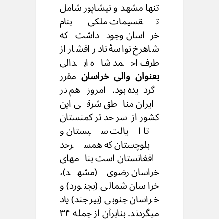
تنها مشهد و نیشاپور شامل
تقسیمات ملکی بنام
خراسان وجود داشت که
شاهرخ نواسهٔ نادر افشار از
طرف احمد شاه ابدالی
بعنوان والی خراسان
مقرر
گردیده بود. امروز هم در
ایران مناطق شرقی این
کشور از سرحد ترکمنستان
تا ایالت سیستان و
بلوچستان که همسرحد
افغانستان است بنامهای
خراسان رضوی (مشهد)،
خراسان شمالی (بجنورد) و
خراسان جنوبی (بیرجند) یاد
میگردند. بنابرآن از جمله ۳۴