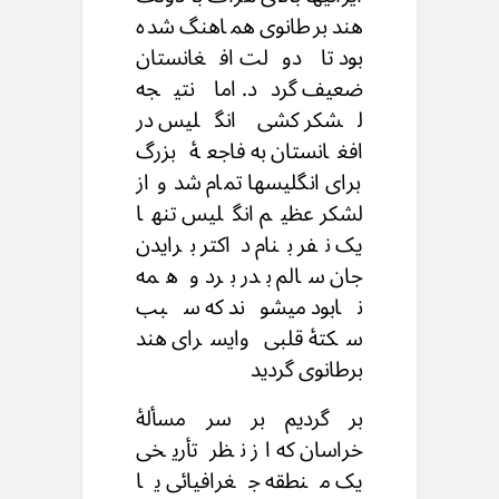
هند برطانوی هماهنگ شده
بود تا دولت افغانستان
ضعیف گردد. اما نتیجه
لشکر کشی انگلیس در
افغانستان به فاجعهٔ بزرگ
برای انگلیسها تمام شد و از
لشکر عظیم انگلیس تنها
یک نفر بنام داکتر برایدن
جان سالم بدر برد و همه
نابود میشوند که سبب
سکتهٔ قلبی وایسرای هند
برطانوی گردید
بر گردیم بر سر مسألهٔ
خراسان که از نظر تأریخی
یک منطقه جغرافیائی یا