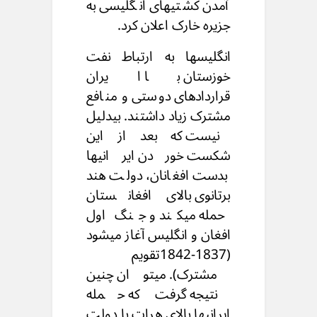
آمدن کشتیهای انگلیسی به
جزیره خارک اعلان کرد.
انگلیسها به ارتباط نفت
خوزستان با ایران
قراردادهای دوستی و منافع
مشترک زیاد داشتند. بیدلیل
نیست که بعد از این
شکست خوردن ایرانیها
بدست افغانان، دولت هند
برتانوی بالای افغانستان
حمله میکند و جنگ اول
افغان و انگلیس آغاز میشود
(1837-1842تقویم
مشترک). میتوان چنین
نتیجه گرفت که حمله
ایرانیها بالای هرات با دولت