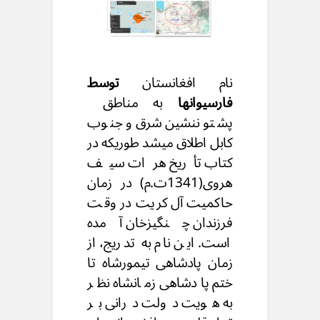
نام افغانستان
توسط
فارسیوانها
به مناطق
پشتوننشین شرق و جنوب
کابل اطلاق میشد طوریکه در
کتاب تأریخ هرات سیف
هروی(1341ت.م) در زمان
حاکمیت آل کریت در وقت
فرزندان چنگیزخان آمده
است. این نام به تدریج، از
زمان پادشاهی تیمورشاه تا
ختم پادشاهی زمانشاه نظر
به هویت دولت درانی بر