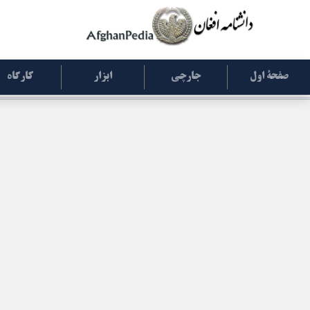
صفحۀ اول
جارچی
ابزار
کارگاه