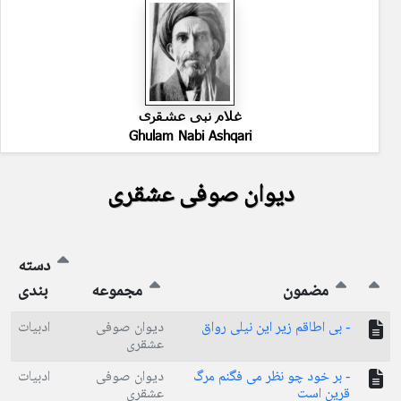
غلام نبی عشقری
Ghulam Nabi Ashqari
دیوان صوفی عشقری
دسته
مضمون
مجموعه
بندی
- بی اطاقم زیر این نیلی رواق
دیوان صوفی
ادبیات
عشقری
- بر خود چو نظر می فگنم مرگ
دیوان صوفی
ادبیات
قرین است
عشقری