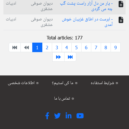
- یار من دل آزار راست پشت گپ
دیوان صوفی
ادبیات
چه می گردی
عشقری
- ابرست در اطاق غزیبان خوش
دیوان صوفی
ادبیات
آمدی
عشقری
Total articles: 177
1
2
3
4
5
6
7
8
9
شرایط استفاده ☼
ما کی استیم؟ ☼
اطلاعات شخصی ☼
تماس با ما ☼