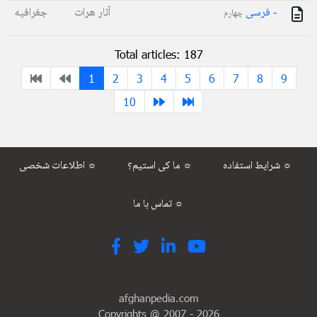
- فرسی
آثار هرات
جغرافیه
چهارم
Total articles: 187
1
2
3
4
5
6
7
8
9
10
شرایط استفاده ☼
ما کی استیم؟ ☼
اطلاعات شخصی ☼
تماس با ما ☼
afghanpedia.com
Copyrights @ 2007 -
2026