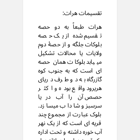
تقسیمات
هرات:
هرات طبعاً به دو حصه
تقسیم شده از یک حصه
بلوکات جلگه و از حصهٔ دوم
ولایات یا محالات تشکیل
مییابد بلوکات همان حصه
ای است که به جنوب کوه
گازرگاه به دو طرف دریای
هریرود واقع بوده و اکثر
حصص آن را آب دریا
سرسبز و شاداب میسازد.
بلوک عبارت از مجموع چند
قریه ای است که از یک نهر
آب خوره داشته و تحت اداره