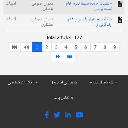
- نسبت آه ماه سیما نقرۀ خام
دیوان صوفی
ادبیات
است و بس
عشقری
- ندانستم هزار افسوس قدر
دیوان صوفی
ادبیات
زندگانی را
عشقری
Total articles: 177
1
2
3
4
5
6
7
8
9
شرایط استفاده ☼
ما کی استیم؟ ☼
اطلاعات شخصی ☼
تماس با ما ☼