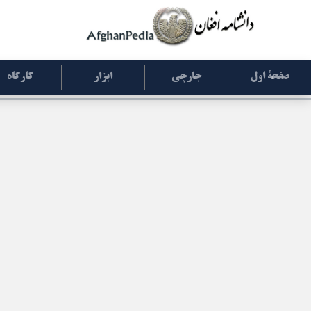
صفحۀ اول
جارچی
ابزار
کارگاه