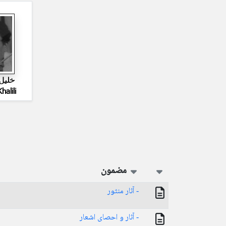
خلیل 
halili
مضمون
- آثار منثور
- آثار و احصای اشعار