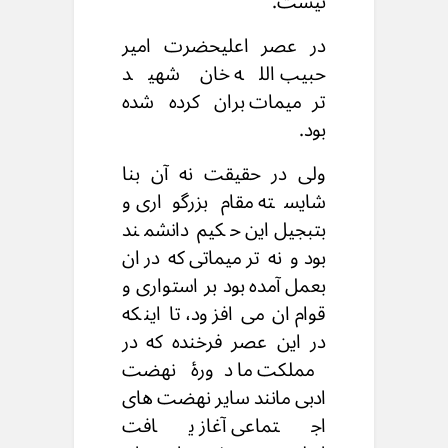
نیست.
در عصر اعلیحضرت امیر
حبیب الله خان شهید
ترمیمات بران کرده شده
بود.
ولی در حقیقت نه آن بنا
شایسته مقام بزرگواری و
بتبجیل این حکیم دانشمند
بود و نه ترمیماتی که دران
بعمل آمده بود بر استواری و
قوام ان می افزود، تا اینکه
در این عصر فرخنده که در
مملکت ما دورۀ نهضت
ادبی مانند سایر نهضت های
اجتماعی آغاز یافت