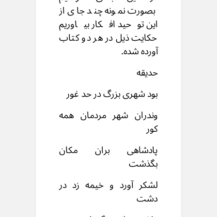
بصورت نمونه چند جای از
این توحید افکار بیاوریم
حکایت ذیل در هر دو کتاب
آورده شده.
حدیقه
بود شهری بزرگ در حد غور
وندران شهر مردمان همه
کور
پادشاهی بران مکان
بگذشت
لشکر آورد و خیمه زد در
دشت