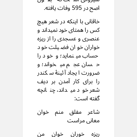
اصح در 595 وفات یافته.
خاقانی با اینکه در شعر هیچ
کس را همتای خود نمیداند و
عنصری و عسجدی را از ریزه
خواران خوان فضیلت خود
حساب مینماید؛ و خود را
حسان عجم میخواند؛ و
ضرورت ایجاد آئینۀ سکندر
را برای کار آمدن بر دیف
شعر خود میداند، چنانچه
گفته است:
شاعر مفلق منم خوان
معانی مراست
ریزه خوران خوان من