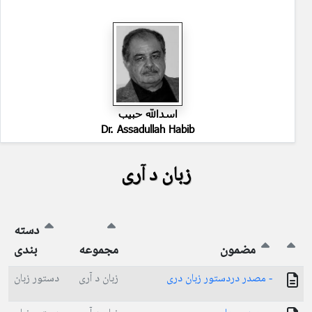
اسدالله حبیب
Dr. Assadullah Habib
زبان د آری
دسته
مضمون
مجموعه
بندی
- مصدر دردستور زبان دری
زبان د آری
دستور زبان