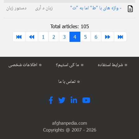
- واژه های با "ط" اما به "ت"
زبان د آری
دستور زبان
Total articles: 105
1
2
3
4
5
6
شرایط استفاده ☼
ما کی استیم؟ ☼
اطلاعات شخصی ☼
تماس با ما ☼
afghanpedia.com
Copyrights @ 2007 -
2026