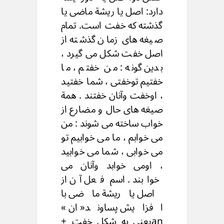
دارد: اصل یا ریشة ماضی یا
گذشته که خفت است. تمام
صیغه های زمان گذشته از
اصل خفت شکل می گیرد ،
بدین گونه : من خفتم ، ما
خفتیم توخفتی ، شما خفتید
، اوخفت وآنان خفتند . همة
صیغه های حال و مضارع از
خواب ساخته می شوند : من
می خوابم ، ما می خوابیم تو
می خوابی ، شما می خوابید
، اومی خوابد وآنان می
خوابند . اسم فعل آن از
اصل یاریشة ماضی با
افزایش پساوند« ان »
anیعنی به شکل خفت +