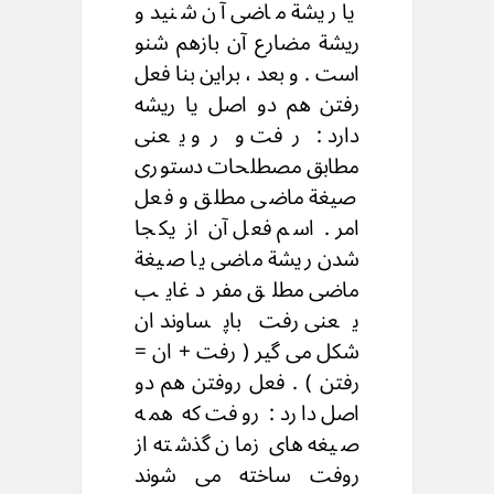
یا ریشة ماضی آن شنید و
ریشة مضارع آن بازهم شنو
است . و بعد ، براین بنا فعل
رفتن هم دو اصل یا ریشه
دارد : رفت و رو یعنی
مطابق مصطلحات دستوری
صیغة ماضی مطلق و فعل
امر . اسم فعل آن از یکجا
شدن ریشة ماضی یا صیغة
ماضی مطلق مفرد غایب
یعنی رفت باپساوند ان
شکل می گیر ( رفت + ان =
رفتن ) . فعل روفتن هم دو
اصل دارد : روفت که همه
صیغه های زمان گذشته از
روفت ساخته می شوند