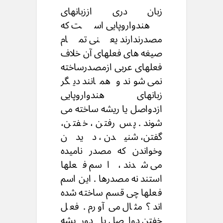
زبان دری اززبانهای
هندواروپایی است که
مصدرندارند یعنی تمام
صیغه های فعلهای آن خلاف
فعلهای عربی ازمصدرساخته
نمی شوند و همانند دیگر
زبانهای هندواروپایی
ازدواصل یا ریشه ساخته می
شوند . پس رفتن ، خفتن،
گفتن، شنیدن ، دیدن
وخواندن که مصدر نامیده
می شدند ، اسم فعلها
استند نه مصدرها . این اسم
فعلها چی قسم ساخته شده
اند ؟ مثال می آورم . فعل
خفتن دواصل یا دوریشه