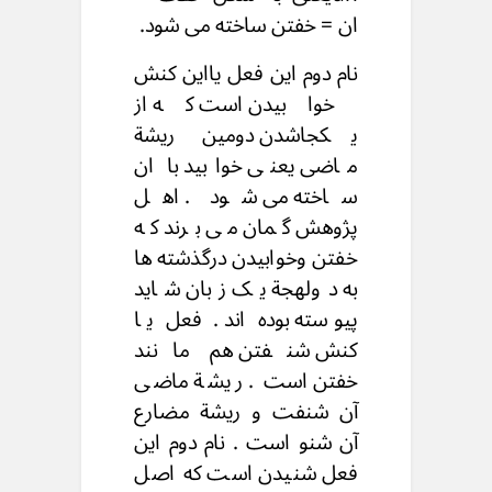
ان = خفتن ساخته می شود.
نام دوم این فعل یااین کنش
خوابیدن است که از
یکجاشدن دومین ریشة
ماضی یعنی خوابید با ان
ساخته می شود . اهل
پژوهش گمان می برند که
خفتن وخوابیدن درگذشته ها
به دولهجة یک زبان شاید
پیوسته بوده اند . فعل یا
کنش شنفتن هم مانند
خفتن است . ریشة ماضی
آن شنفت و ریشة مضارع
آن شنو است . نام دوم این
فعل شنیدن است که اصل