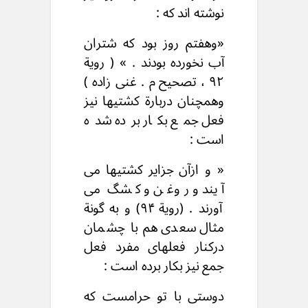
نوشته اند که :
«وهفتم روز بود که شتران
آب نخورده بودند . » ( رویة
۹۲ ، تصحیح م . غنی زاده )
وهمچنان دربارة کشتیها نیز
فعل جمع بکار برده شده
است :
« و ازآن جزایر کشتیها می
آیند و روغن و کشگ می
آورند . (رویة ۹۴) و به گونة
مثال سعدی هم با چشمان
درکنار فعلهای مفرد فعل
جمع نیز بکار برده است :
دوستی با تو حرامست که