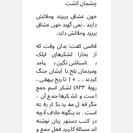
چشمان کشت
خون عشاق بریزند وحلالش
دارند ، نمی گوید خون عشاق
بریزد وحلالش دارد.
قاضی کفت: بدان وقت که
از بخارا لشکرهای ایلک
باسباشی تگین بیامد
ومردمان بلخ با ایشان جنگ
کردند . .. » ( تاریخ بیهقی ،
رویة ۸۳۳) لشکر اسم جمع
است و لشکرها جمع آن ،
مگر فعل مفرد بکار رفته
است . بدینگونه خلاف آنچه
در کتب دستور زبان نوشته
اند مسالة کاربرد فعل جمع و