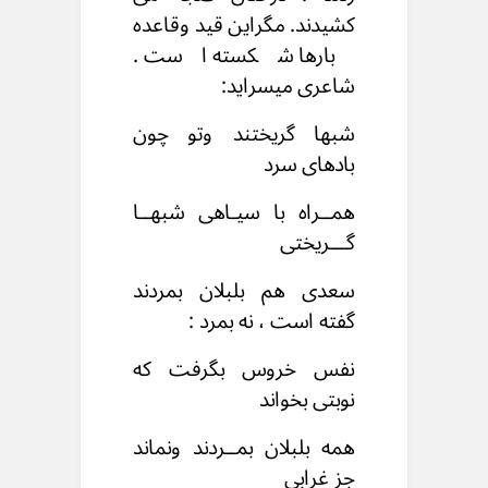
کشیدند. مگراین قید وقاعده
بارها شکسته است .
شاعری میسراید:
شبها گریختند وتو چون
بادهای سرد
همــراه با سیـاهی شبهــا
گـــریختی
سعدی هم بلبلان بمردند
گفته است ، نه بمرد :
نفس خروس بگرفت که
نوبتی بخواند
همه بلبلان بمــردند ونماند
جز غرابی