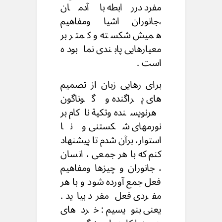
مفرد دررابطه با آدمان
،‌جانوران اشیا ومفاهیم
همیش شکسته و کمتر بر
معیارهایی پابندی نما بوده
است .
برای رهایی زبان از تصمیم
های پراگنده و گوناگون
هرنویسنده وتکیة ناکام بر
نورمهای شکستنی و نا
استوار، برآن شدم تا پیشنهاد
کنم که با هر جمعی ، انسان
، جانوران و چیزها ومفاهیم
فعل جمع آورده شود و با هر
مفردی فعل مفرد بیاید .
یعنی بنویسیم : خردهای