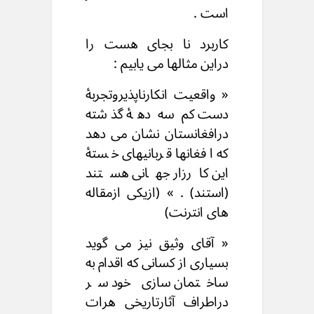
است .
کاربرد نا بجای هست را
دراین مثالها می یابیم :
« واقعیت انکارناپذیروتجربۀ
دست کم سه دهۀ گذشته
درافغانستان نشان می دهد
که افغانها قربانیهای خستۀ
این کارزار جهانی هستند
(استند) . » (ازیکی ازمقاله
های انترنت)
« آقای وثیق نیز می گوید
بسیاری از کسانی که اقدام به
ساختمان سازی خود سر
دراطراف آثارتاریخی هرات