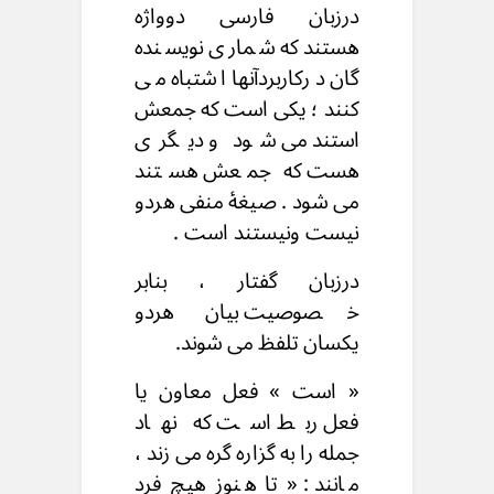
درزبان فارسی دوواژه
هستند که شماری نویسنده
گان درکاربردآنها اشتباه می
کنند ؛ یکی است که جمعش
استند می شود و دیگری
هست که جمعش هستند
می شود . صیغۀ منفی هردو
نیست ونیستند است .
درزبان گفتار ، بنابر
خصوصیت بیان هردو
یکسان تلفظ می شوند.
« است » فعل معاون یا
فعل ربط است که نهاد
جمله را به گزاره گره می زند ،
مانند : « تا هنوز هیچ فرد