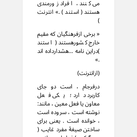
می کنند ، افراد زورمندی
هستند ( استند ) .» انترنت
)
« برخی ازفرهنگیان که مقیم
خارج کشورهستند ( استند
)دراین نامه ...هشدارداده اند
.»
(ازانترنت)
درفرجام ، است دو جای
کاربرد دارد ؛ یکی فعل
معاون یا فعل معین ، مانند:
نوشته است ، سروده است
، خوانده است . یعنی برای
ساختن صیغۀ مفرد غایب (