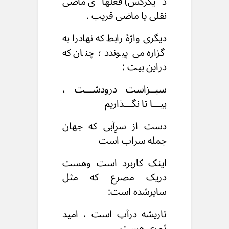
دیگرکس) فعلهای ماضی
نقلی یا ماضی قریب .
دیگری واژۀ رابط که نهادرا به
گزاره می پیوندد ؛ چنان که
دراین بیت :
سبــزاست درودشـــت ،
بیـــا تا نگـــذاریم
دست از سرِآبی که جهان
جمله سراب است
اینک کاربرد است وهست
دریک مصرع که مثل
سایرشده است:
تاریشه درآب است ، امید
ثمری هست .