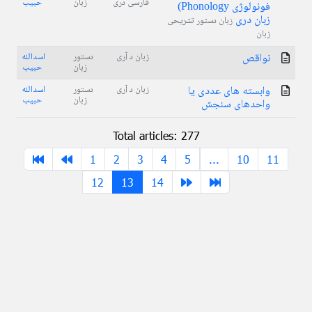
فارسی دری
زبان
حبیب
فونولوژی Phonology)
زبان دری
زبان دستور تشریحی
زبان
نواقص
زبان د آری
دستور
اسدالله
زبان
حبیب
وابسته های عددی یا
زبان د آری
دستور
اسدالله
زبان
حبیب
واحدهای سنجش
Total articles: 277
1
2
3
4
5
...
10
11
12
13
14