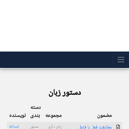
دستور زبان
دسته
مضمون
مجموعه
بندی
نویسنده
مطابقت فعل با فاعل
زبان د آری
دستور
اسدالله