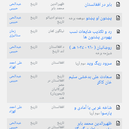
بابر در افغانستان
ظهیرالدین
تاریخ
عبدالحی
محمد بابر
حبیبی
پښتون او پښتو
د پښتو ادبیاتو
تاریخ
عبدالحی
دوهمه برخه
تاریخ
حبیبی
رد و تکذیب شایعات نسب
نیلگون کمان
تاریخ
زمان
ستانیزی
یهودی پشتون ها
روښانیان ( ۹٦٠ - ۱۰۴۷ هـ )
د افغانستان
تاریخ
عبدالحی
لنډ تاریخ
حبیبی
شپږمه برخه
سرود ریگ وید
افغانستان
تاریخ
علی احمد
دوم آریا
کهزاد
سعادت علی بدخشی سلیم
تاریخ
تاریخ
عبدالحی
افغانستان در
حبیبی
خان کاکړ
عصر
گورکانیان
(تیموریان)
هند
شاخه غر بی یا آمادی و
افغانستان
تاریخ
علی احمد
کهزاد
پارسوا
دوم آریا
ظهیرالدین محمد بابر
تاریخ
تاریخ
عبدالحی
افغانستان در
حبیبی