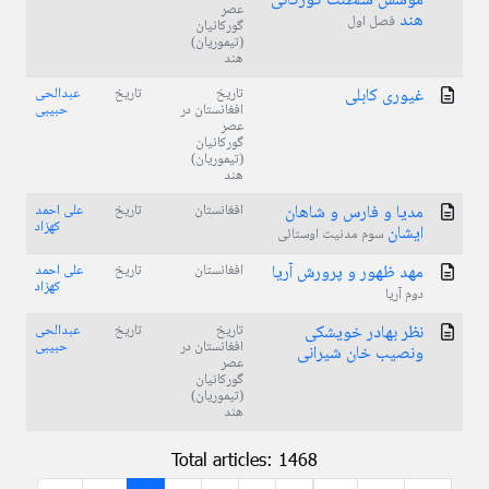
مؤسس سلطنت گورگانی
عصر
هند
فصل اول
گورکانیان
(تیموریان)
هند
غیوری کابلی
تاریخ
تاریخ
عبدالحی
افغانستان در
حبیبی
عصر
گورکانیان
(تیموریان)
هند
مدیا و فارس و شاهان
افغانستان
تاریخ
علی احمد
کهزاد
ایشان
سوم مدنیت اوستائی
مهد ظهور و پرورش آریا
افغانستان
تاریخ
علی احمد
کهزاد
دوم آریا
نظر بهادر خویشکی
تاریخ
تاریخ
عبدالحی
افغانستان در
حبیبی
ونصیب خان شیرانی
عصر
گورکانیان
(تیموریان)
هند
Total articles: 1468