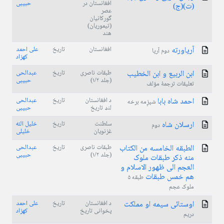
افغانستان در
حبیبی
(ت)(ج)
عصر
گورکانیان
(تیموریان)
هند
آریاورته
افغانستان
تاریخ
علی احمد
دوم آریا
کهزاد
ابن الربیع و ابن الخطیب
طبقات ناصری
تاریخ
عبدالحی
(جلد ۱/۲)
حبیبی
تعلیقات ترجمۀ مؤلف
احمد شاه بابا
د افغانستان
تاریخ
عبدالحی
شپږمه برخه
لنډ تاریخ
حبیبی
ارسلان شاه
سلطنت
تاریخ
خلیل الله
دوم
غزنویان
خلیلی
الطبقه الخامسه من الکتاب
طبقات ناصری
تاریخ
عبدالحی
(جلد ۱/۲)
حبیبی
منه ذکر طبقات ملوک
العجم الی ظهور الاسلام و
هم خمس طبقات
طبقه ۵
ملوک عجم
اوستائی سیمه او مملکت
د افغانستان
تاریخ
علی احمد
پخوانی تاریخ
کهزاد
دریم