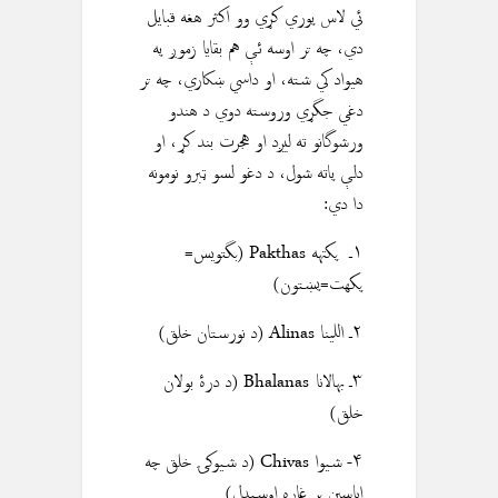
ئي لاس پوري کړي وو اكثر هغه قبايل
دي، چه تر اوسه ئې هم بقايا زموږ په
هيواد کي شته، او داسي ښکاري، چه تر
دغي جگړي وروسته دوي د هندو
ورشوگانو ته لیږد او هجرت بند کړ، او
دلې پاته شول، د دغو لسو ټبرو نومونه
دا دي:
۱ـ پکتهه Pakthas (بگتویس=
پکهت=پښتون)
۲ـ اللينا Alinas (د نورستان خلق)
۳ـ بهالانا Bhalanas (د درهٔ بولان
خلق)
۴- شيوا Chivas (د شیوکۍ خلق چه
اباسین پر غاړه اوسیدل)