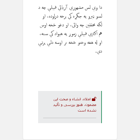
دا وې لس مشهوري آريائي قبيلې چه د
لسو ټبرو په جگړه کي برخه درلوده، او
لکه محققین چه وائى، او دغو څخه اوس
هم اکثري قبيلې زموږ په هيواد کي سته،
او له هغه وختو څخه تر اوسه دلې پرتې
دي.
املاء، انشاء و صحت این
مضمون، هنوز بررسی و تأئید
نشده است