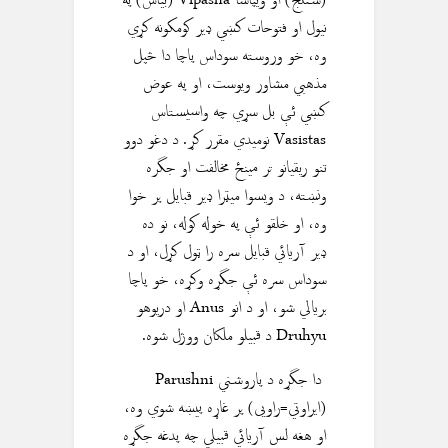
(ستلج) او ویپاشا Vipasha (بیاس) په
نیول او فتوحات کښي ډير کومکونه کړي
وه، خو وروسته سوداس پاچا دا څپل
مذهبي مشاور ويوست، او په عوض
کښي ئې بل سړي چه واسیستاس
Vasistas نوميدي مقرر کړ. د دغو دوو
تنو ريقيانو تر مينځ مخالفت او جگره
ونښته، د ویسوا ميټرا ډير قبایل پر خوا
وه، او خلقو ئې په خوله کوله، نو ده
ډير آريائي قبايل سره را ټول کړل، او د
سوداس سره ئې جگړه وکړه، خو پاچا
بريالي شو، او د انو Anus او دريوهو
Druhyu د قبيلو ملكان ووژل شوه.
دا جگړه د پاروشني Parushni
(ايراوتي=راویی) پر غاړه پيښه شوي وه،
او هغه لس آريائي قبيلي چه پدغه جگړه