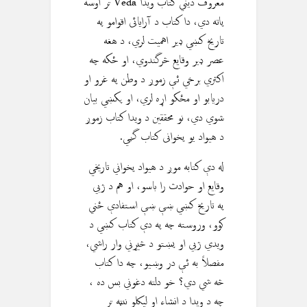
معروف ديني كتاب ويدا Veda تر اوسه
پاته دي، دا کتاب د آرایائی اقوامو په
تاريخ کښي ډیر اهميت لري، د هغه
عصر ډير وقايع څرگندوي، او ځکه چه
اکثري برخي ئې زموږ د وطن په غرو او
دريابو او مځکو اړه لري، او پکښي بيان
شوي دي، نو محققين د ويدا کتاب زموږ
د هیواد یو پخوانی کتاب گڼي.
له دې كتابه موږ د هیواد پخواني تاريخي
وقایع او حوادث را باسو، او هم د ژبي
په تاريخ کښي ښې ښې استفادې ځني
کوو، وروسته چه په دې کتاب کښي د
ويدي ژبي او پښتو د څيړني وار راشي،
مفصلاً به ئې در وښیو، چه دا کتاب
څه شي دي؟ خو دلته دغوني بس ده ،
چه د ويدا د انشاء او ليکلو نيټه تر