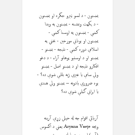
پښتون - د لسو ټبرو جگره او پښتون
- د پکهت ویشنه - پښتون په ویدا
کښي - پښتون په اوستا کښي -
پښتون او يوناني مورخين - بختي په
اسلامي دوره کښي - نتيجه - پښتو -
پښتو او د اوسنيو پوهانو آراء - د دغو
افکارو نتیجه او د پښتو اصل - پښتو
ولي سامي يا عبري ژبه بللې شوې ده؟ -
يوه ضروري يادونه – پښتو ولي هندي
يا ايراني گڼلې شوې ده؟
آريائي اقوام چه له خپلي زړې آرينه
ويجه Aryana Vaeje يعني د اكسوس