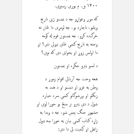
١۴٠٠ ق، م پوري رسيږي.
که موږ وغواړو چه د پښتو ژبي تاريخ
وپلټو، ناچاره یو، چه لومړی دا ځان ته
څرگنده کړو، چه پښتون قوم له کومه
وخته په تاريخ کښي ځاي نیولي دي؟ او
دا اولس زوړ او پخوانی دي که نوي؟
د لسو ټبرو جگړه او پښتون
هغه وخت چه آريائي اقوام زموږ د
وطن په غرو او دښتو او د هند به
زنگلو او ورشوگانو کښي سره خپاره
شول د دې ټبرو تر منځ يو خورا لوي او
مشهور جنگ پيښ شو، چه د ويدا په
زاړه کتاب کښي بيان په خورا ښه ډول
راغلي او كيفيت ئي دا دي: