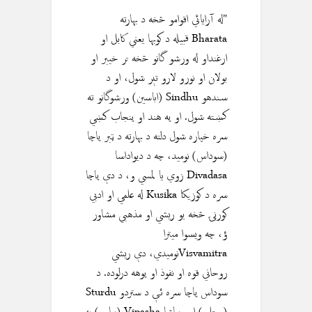
"له آرايائي اقوامو څخه د بهارته
Bharata قبيله د كوبها يعني كابل او
ارغنداو له ورشو گانو څخه تر خیبر او
بولان او نورو لارو تېر شول، او د
سندهو Sindhu (اباسين) ورشوگانو ته
کښته شول. او په هند او پنجاب کښي
سره خپاره شول دلته د بهارته د ټبر پاچا
(سوداس) نومید، چه د ديواداسا
Divadasa زوي يا لمسي و، د دې پاچا
سره د كوزيكا Kusika له علمي او ادبي
کورنۍ څخه يو ريشي او مذهبي مشاور
ؤ، چه ویسوا ميترا
Visvamitraنوميدي، دې ريشي
روحاني قوه او نفوذ او پوهه درلوده. د
سوداس پاچا سره ئې د ستردو Sturdu