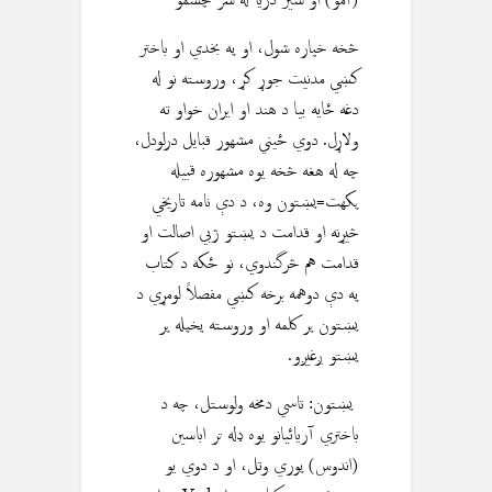
(آمو) او سیر دريا له سر چشمو
څخه خپاره شول، او په بخدي او باختر
کښي مدنيت جوړ کړ، وروسته نو له
دغه ځايه بيا د هند او ايران خواو ته
ولاړل. دوي ځيني مشهور قبایل درلودل،
چه له هغه څخه يوه مشهوره قبیله
پکهت=پښتون وه، د دې نامه تاريخي
څيړنه او قدامت د پښتو ژبي اصالت او
قدامت هم څرگندوي، نو ځکه د کتاب
په دې دوهمه برخه کښي مفصلاً لومړي د
پښتون پر کلمه او وروسته پخپله پر
پښتو ږغیږو.
پښتون: تاسي دمخه ولوستل، چه د
باختري آریائیانو یوه ډله تر اباسین
(اندوس) پوري وتل، او د دوي يو