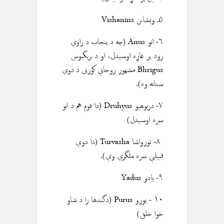
۵ـ ويشانن Vishanins
٦- انو Anus (چه د پنجاب د راوي
رود پر غاړه اوسیدل، او د بریگیوس
Bhrigus مشهور روحاني کورنی د دوي
ستانه وه).
۷- دريوهيو Druhyus (دا قوم هم د انو
سره اوسیدل)
۸- تورواشا Turvasha (دا دوې
قبيلې سره ملگري وې).
۹- یادو Yadus
۱۰ - پورو Purus (دگندها را د شاو
خوا خلق)