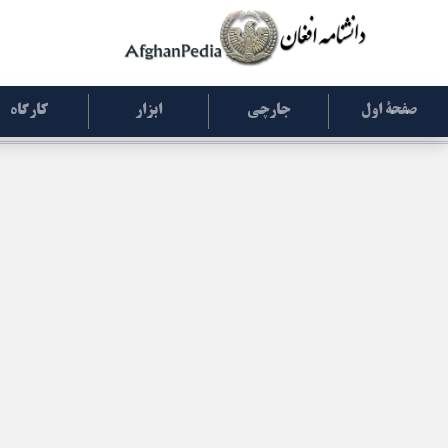
صفحۀ اول
جارچی
ابزار
کارگاه