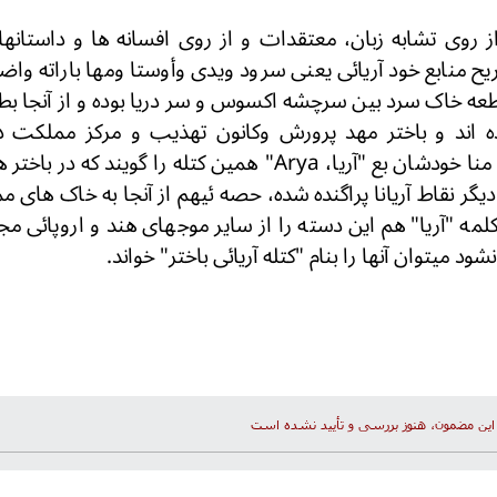
روی تشابه زبان، معتقدات و از روی افسانه ها و داستانها و
ح منابع خود آریائی یعنی سرود ویدى وأوستا ومها باراته وا
طعه خاک سرد بین سرچشه اکسوس و سر دریا بوده و از آنجا 
ه اند و باختر مهد پرورش وکانون تهذیب و مرکز مملکت د
میرفت. با شهادت منا خودشان بع "آریا، Arya" همین کتله را گو
 دیگر نقاط آریانا پراگنده شده، حصه ئیهم از آنجا به خاک هاى 
کلمه "آریا" هم این دسته را از سایر موجهای هند و اروپائی مج
د میتوان آنها را بنام "کتله آریائی باختر" خواند.
این مضمون، هنوز بررسی و تأیید نشده است