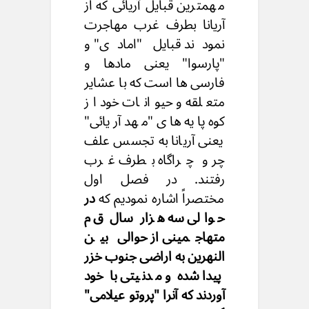
مهمترین قبایل آریائی که از
آریانا بطرف غرب مهاجرت
نمودند قبایل "امادی" و
"پارسوا" یعنی مادها و
فارسی ها است که با عشایر
متعلقه و حیوانات خود از
کوه پایه های "مهد آریائی"
یعنی آریانا به تجسس علف
چر و چراگاه بطرف غرب
رفتند. در فصل اول
مختصراً اشاره نمودیم که
در
حوالی سه هزار سال ق م
متهاجمینی از حوالی بین
النهرین به اراضی جنوب خزر
پیدا شده و مدنیتی با خود
آوردند که آنرا "پروتو عیلامی"