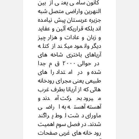
کانون سامی یعنی از بین
النهرین واراضی متصل شبه
جزیره عربستان پیش نیامده
اند بلکه قراریکه آئین و عقاید
و زبان و عادات و هزار چیز
دیگر وانمود میکند از کتله
آریاهای باختری شاخه های
در حوالی ۲۰۰۰ ق م جدا
شده و در امتداد راهای
طبیعی یعنی مجرای رودخانه
هائی که از آریانا بطرف غرب
میرود بحرکت آمدند و
آهسته آهسته به اراضی
ماورای دشت لوط پراگند
شدند. در فصل سوم اهمیت
رود خانه های غربی صفحات