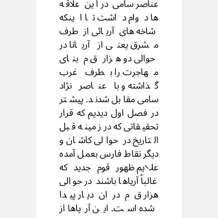
عناصر سامی در این علاقه
ها دوام داشت تا اینکه
شاخه های آریائی از طرف
مشرق یعنی از آریانا در
حوالی دو هزار ق م بنای
مهاجرت را بطرف غرب
گذاشته و با عناصر نژاد
سامی مقابل شدند. پیشتر
در فصل اول دیدیم که قرار
تحقیقاتی که در زمینه قبل
التاریخ در حوالی کاشان و
دیگر نقاط فارس بعمل آمده
علایم ظهور قوم جدید که
غالباً آریاها باشند در حوالی
هزار ق م در ان دیار پیدا
شده است. این آریاها از