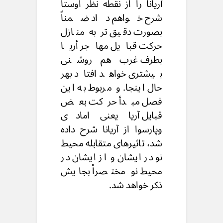
آریانا را از نقطه نظر اوستا
شرح خواهم داد ضمناً
بصورت دقیق تر به منازل
حرکت قبایل مهاجر أریا
بطرف غرب هم روشنی
بیشتری خواهد افتاد بهر
حال اینجا. و مربوط به این
فصل مبدأ حرکت بعض
قبایل آریا یعنی امادی
وپارسوا از آریانا شرح داده
شد، تاثیرهای متقابله محیط
نو در ایشان و از ایشان در
محیط نو مختصراً بجایش
ذکر خواهد شد.