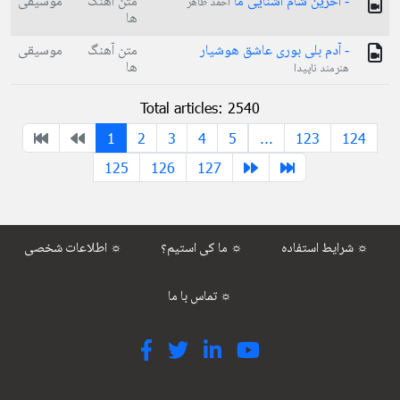
- آخرین شام آشنایی ما
متن آهنگ
موسیقی
احمد ظاهر
ها
- آدم بلی بوری عاشق هوشيار
متن آهنگ
موسیقی
ها
هنرمند ناپیدا
Total articles: 2540
1
2
3
4
5
...
123
124
125
126
127
شرایط استفاده ☼
ما کی استیم؟ ☼
اطلاعات شخصی ☼
تماس با ما ☼