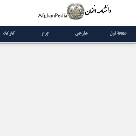
صفحۀ اول
جارچی
ابزار
کارگاه