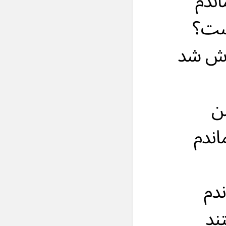
اندم
است؟
وش شد
ن
اندم
ندم
ند