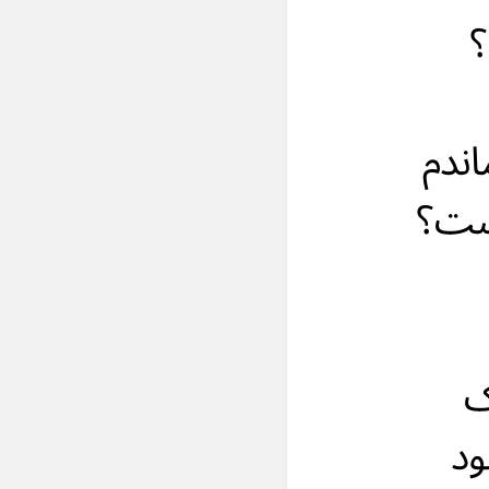
؟
اندم
است؟
ک
ود