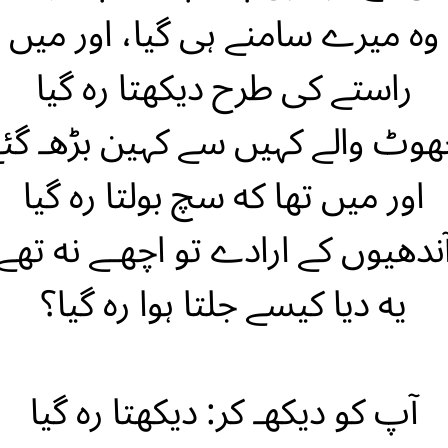
وه میرے سامنے ہی گیا، اور میں
راستے کی طرح دیکهتا ره گیا
وٹ والے کہیں سے کہین بڑهـ گئ
اور میں تها که سچ بولتا ره گیا
ندهیوں کے ارادے تو اچهـے نه تهے
یه دیا کیسے جلتا ہوا ره گیا؟
آپ کو دیکهـ کر: دیکهتا ره گیا