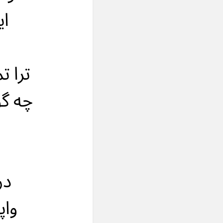
ای
ترا ت
چه گو
در
واپ