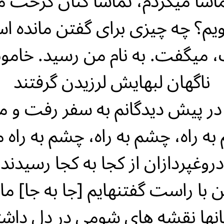
ماشا میکردم، تماشا کنان کرخت م
یم؟ چه چیزی برای گفتن مانده 
 میگفت. به نام من رسید. خام
ناگهان لبهایش لرزیدن گرفتند
 در پیش دیدگانم به سفر رفت و م
ه راه، چشم به راه، چشم به راه م
دروغپردازان از کجا به کجا رسیدند
 با راست گفتنهایم [جا به جا] ما
انها نقشه های شومی در دل داشت