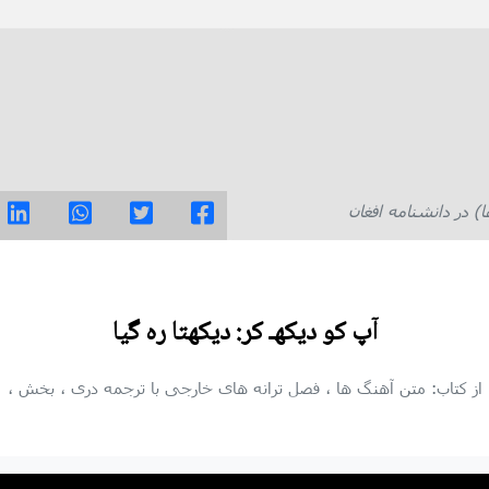
در دانشنامه افغان
آپ کو دیکهـ کر: دیکهتا ره گیا
از کتاب: متن آهنگ ها
، فصل ترانه های خارجی با ترجمه دری
، بخش
،