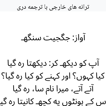
ترانه های خارجی با ترجمه دری
آواز: جگجیت سنگهـ
آپ کو دیکهـ کر: دیکهتا ره گیا
کیا کہوں؟ اور کہنے کو کیا ره گیا؟
آتے آتے، میرا نام سا، ره گیا
س کے ہونٹوں په کچهـ کانپتا ره گیا