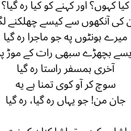
کیا کہوں؟ اور کہنے کو کیا ره گیا؟
 کی آنکهوں سے کیسے چهلکنے لگ
میرے ہونٹوں په جو ماجرا ره گیا
یسے بچهڑے سبهی رات کے موڑ پر
آخری ہمسفر راستا ره گیا
سوچ کر آو کوی تمنا ہے یه
جان من! جو یہاں ره گیا، ره گیا