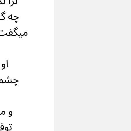
ترا ت
چه گو
میگفت،
او
چشم ب
و من
توف