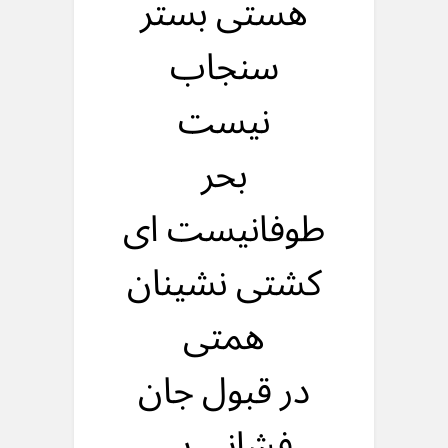
هستی بستر
سنجاب
نیست
بحر
طوفانیست ای
کشتی نشینان
همتی
در قبول جان
فشانی بی