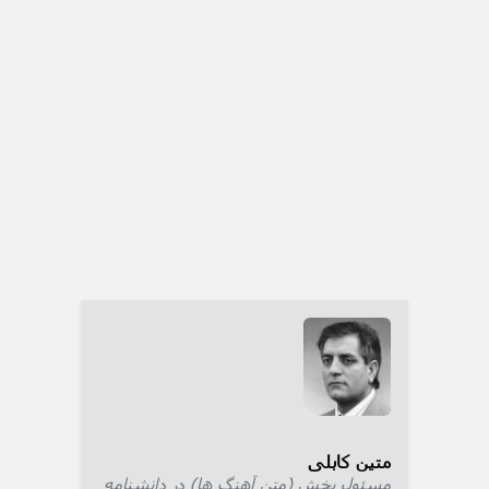
متین کابلی
مسئول بخش (متن آهنگ ها) در دانشنامه