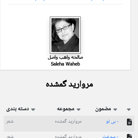
صالحه واهب واصل
Saleha Waheb
مروارید گمشده
مضمون
مجموعه
دسته بندی
- بی تو
مروارید گمشده
شعر
- سوخت
مروارید گمشده
شعر