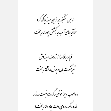
از بس شکنجه دید زمین سینه چاک کرد
خونآبه جای آب به کِشتش چو دانه ریخت
فریاد برنخاسته از ژرف سینه اش
تیرِ سکوت بال و پرش در نشانه ریخت
«واهِب» چرا خوشی دگرت نیست در نهاد
اندوه مگر به روی دلت جاودانه ریخت؟