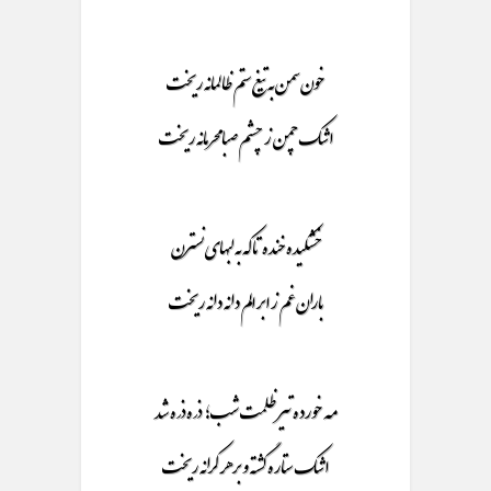
خون سمن به تیغ ستم ظالمانه ریخت
اشک چمن ز چشم صبا محرمانه ریخت
خشکیده خنده تا که به لبهای نسترن
باران غم ز ابر الم دانه دانه ریخت
مه خورده تیر ظلمت شب؛ ذره ذره شد
اشک ستاره گشته و بر هر کرانه ریخت