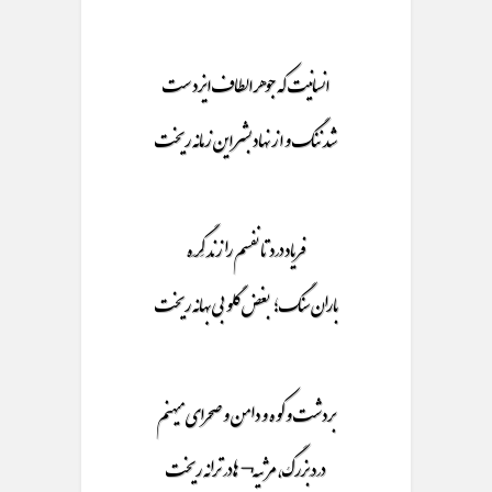
انسانیت که جوهر الطاف ایزدست
شد ننگ و از نهاد بشر این زمانه ریخت
فریاد درد تا نفسم را زند گِرِه
باران سنگ؛ بغض گلو بی بهانه ریخت
بردشت و کوه و دامن و صحرای میهنم
دردِ بزرگ، مرثیه¬ها در ترانه ریخت