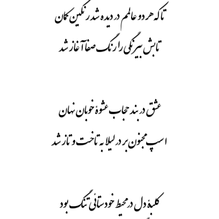
تا که هر دو عالمم در دیده شد رنگین کمان
تابش بیرنگی را رنگ صفا آغاز شد
عشق در بند حجاب عشوۀ خوبان نهان
اسپ مجنون بر در لیلا به تاخت و تاز شد
کلبۀ دل در محیط خودستائی تنگ بود