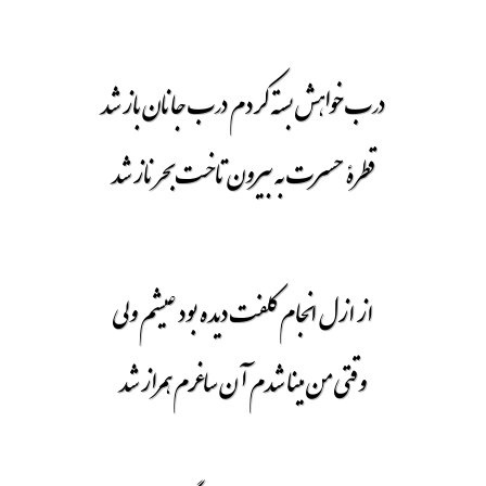
درب خواهش بسته کردم درب جانان باز شد
قطرۀ حسرت به بیرون تاخت بحر ناز شد
از ازل انجام کلفت دیده بود عیشم ولی
وقتی من مینا شدم آن ساغرم همراز شد