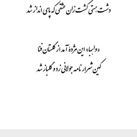
دشت هستی گشت زان عشقی که پای انداز شد
«واهِبا» این مژدۀ آمد از گلستان فنا
کین شرار نامه جولانی زد و گلباز شد