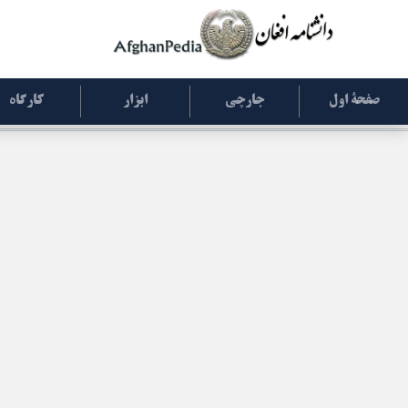
صفحۀ اول
جارچی
ابزار
کارگاه