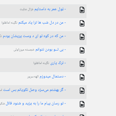
- ټول عمر به داستایم
غزال عنایت
- من در دل شب ها ترا یاد میکنم
نگینه امانقلوا
- من که در کوه تو ای د وست پریشان بودم
نگ
- بی تــو بودن نتوانم
خجسته میرزاولی
- ترک یاری
نگینه امانقلوا
- دستمال میدوزم
الهه سرور
- گر بهشتم می‌سزد وصل نکویانم بس است
اس
- تو رسان پیام ما را به یزید و شنود قاتل
شکی