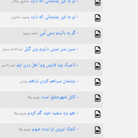
- او به این چشمانی که دارد
منصور جلال
- او به این چشمانی که دارد
وحید صابری
- گر به بالينم دمي آيي
احمد پرویز
- سین سن مینی دلبرم بری گیل
عبدالاحد سحر
- تاجیک ویا فارس ویا اھل دری ایم
صدرالدین
- چشمان سیاھم کردی تباھم
یونس
- كابل شهرعشق است
مریم وفا
- اھو بره سفید خود گم کردم
مریم وفا
- کجک ابروی ترا بنده شوم
مریم وفا