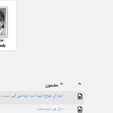
مت
buly
مضمون
- چرﺍ ﺍﻱ ﻣﻮﺝِ ﻧﺎ ﭘﻴﺪﺍ ﻟﺐِ ﺩﺭﻳﺎ ﻧﻤﻲ ﺁﯾﯽ
مجیب حب
- دل من
ذبیح هدایت