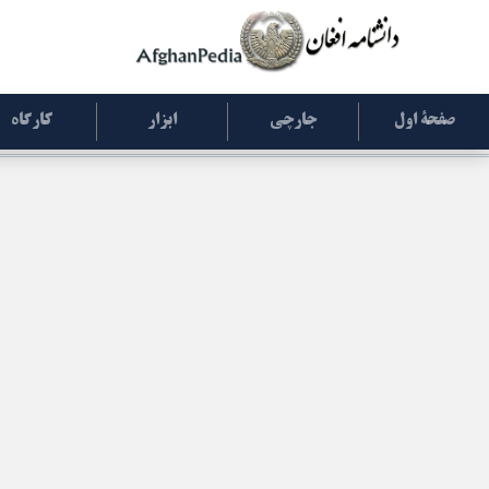
صفحۀ اول
جارچی
ابزار
کارگاه