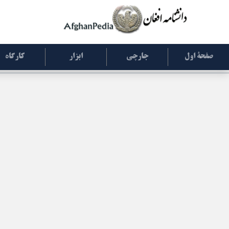
صفحۀ اول
جارچی
ابزار
کارگاه