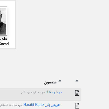
علی ا
Kozad
مضمون
- یما پادشاه
سوم مدنیت اوستائی
- هریتی بارز Haraiti-Barez
سوم مدنیت اوستائی