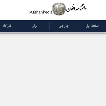
صفحۀ اول
جارچی
ابزار
کارگاه