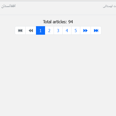
افغانستان
 اوستائی
Total articles: 94
1
2
3
4
5