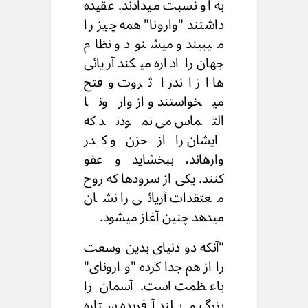
به او نسبت میدادند. عقیده
داشتند "وارونا" همه چیز را
میبیند و میشنود و نظام
جهان را اداره میکند آریائی
ها از اندر ا ثروت وفتح
میخواستند و از وارونا
التماس می نمودند که
ایشان را از حزن و کدر
وارهاند، ببخشاید و عفو
کنند. یکی از سرودها که روح
معتقدات آریائی را نشان
میدهد چنین آغاز میشود.
"آنکه دو دنیای بدین وسعت
را از هم جدا کرده "و ارونای"
باعظمت است. آسمان را
بزرگ و بلند آفریده ستاره