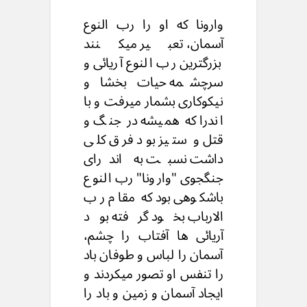
وارونا که او را رب النوع
آسمان، تعبیر میکنند
بزرگترین رب النوع آریائی و
سرچشمه حیات بخشا و
نیکوکاری بشمار میرفت و با
اندرا که همیشه در جنگ و
قتل و ستیز بود فرق کلی
داشت نسبت به اندرای
جنگجوی "وارونا" رب النوع
باشکوهی بود که مقام رب
الارباب بخود گرفته بود
آریائی ها آفتاب را چشم،
آسمان را لباس و طوفان باد
را تنفس او تصور میکردند و
ایجاد آسمان و زمین و باد را