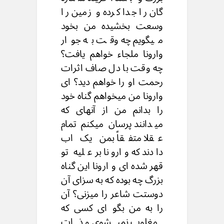
گان را جدا کرده و زمین را
وسعت بخشیده من بخود
میگویم چه وقت به جوار
وارونا ملجاء خواهم یافت؟
چه وقت با دل صاف اثرات
رحمت او را خواهم دید؟ ای
وارونا من میخواهم گناه خود
را بدانم من از آنهای که
میدانند پرسان میکنم تمام
عقلا متفقاً بمن یک اب
دادند که وارونا بر علیه تو
قهر شده ای و ارونا این گناه
بزرگ چه بوده که به سزای آن
دوستت شاعر را میزنی؟ آن
را به من بگو ای کسی که
مغلوب نمیشوی و ذات