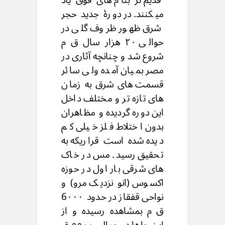
میکنند. در دورۀ جدید حجر
شرق ظهور ظروف گلی در
حوالی ۲۰ هزار سال ق م
شروع شد و چنانچه آثاری در
مصر بمیان آمده ولی سائر
قسمت های شرق به زمان
های تازه تر و مختلف داخل
این دوره گردیده و مظاهران
بدون اختلاط فلز خیلی کم
دیده شده است قراریکه به
تحقیق رسید. مس در خاک
های شرقی بار اول در حوزه
اکسوس (انو نزدیک مرو) و
نواحی قفقاز در حدود 6۰۰۰
ق م بمشاهده رسیده و از
این جاها در حوالی ٥٥٠٠ ق