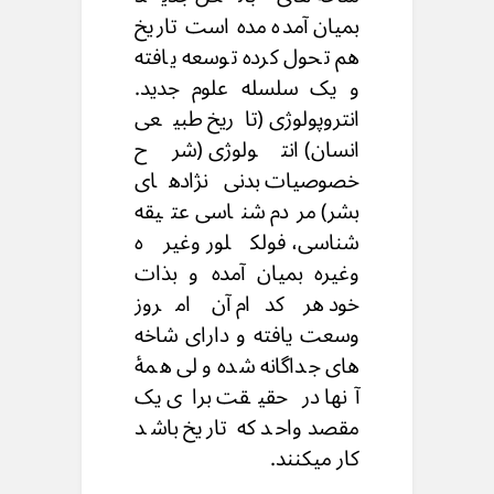
بمیان آمده مده است تاریخ
هم تحول کرده توسعه یافته
و یک سلسله علوم جدید.
انتروپولوژی (تاریخ طبیعی
انسان) انتولوژی (شرح
خصوصیات بدنی نژادهای
بشر) مردم شناسی عتیقه
شناسی، فولکلور وغیره
وغیره بمیان آمده و بذات
خود هر کدام آن امروز
وسعت یافته و دارای شاخه
های جداگانه شده ولی همۀ
آنها در حقیقت براى یک
مقصد واحد که تاریخ باشد
کار میکنند.