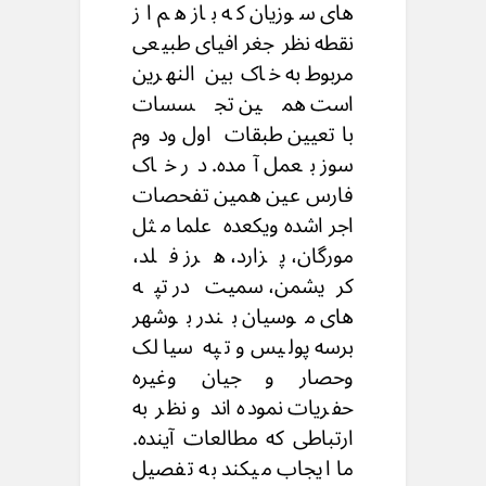
های سوزیان که باز هم از
نقطه نظر جغرافیای طبیعی
مربوط به خاک بین النهرین
است همین تجسسات
باتعیین طبقات اول ودوم
سوز بعمل آمده. در خاک
فارس عین همین تفحصات
اجراشده ویکعده علما مثل
مورگان، پزارد، هرز فلد،
کریشمن، سمیت در تپه
های موسیان بندر بوشهر
برسه پولیس و تپه سیالک
وحصار و جیان وغیره
حفریات نموده اند و نظر به
ارتباطی که مطالعات آینده.
ما ایجاب میکند به تفصیل