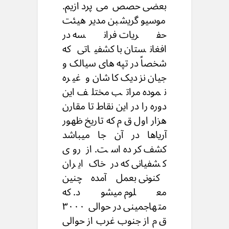
بعضی حصص می پردازیم.
موسیو گریشبن مدیر هیئت
حفریات فرانسه در
افغانستان با کشفیاتی که
شخصاً در تپه های سیالک و
جیان نزدیک کاشان و غیره
نموده مراتب مختلف این
دوره را در این نقاط تا مقارن
هزار اول ق م که تاریخ ظهور
آریاها در آن جا میباشد
کشف کرده است. از روی
کشفیانی که در خاک ایران
کنونی بعمل آمده چنین
معلوم میشود. که
متهاجمینی در حوالی ۳۰۰۰
ق م از جنوب غرب از حوالی