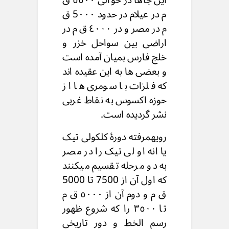
م در عیلام در حدود 5۰۰۰ ق
م در مصر و در ٤۰۰۰ ق م در
اراضی بین سواحل خزر و
خلج فارس بمیان آمده است
و بعضی ها به این عقیده اند
که فلزات با سومری ها از
حوزه اکسوس به نقاط غربی
نشر گردیده است.
رویهمرفته دورۀ کلکولى تیک
یا انه او لى تیک را در مصر
به دو مرحله تقسیم میکنند
که اول آن از 7500 تا 5000
ق م و دوم آن از ٥۰۰۰ ق م
تا ٣٥٠٠ را که شروع ظهور
رسم الخط و دور تاریخی