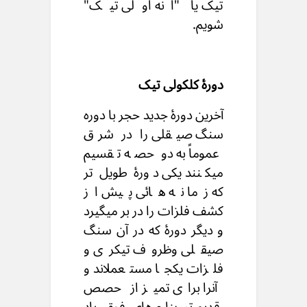
تیک یا "انه اولى تیک"
شویم.
دورۀ کلکولى تیک
آخرین دورۀ جدید حجر با دوره
سنگ صیقلی را در شرق
عموماً به دو حصه تقسیم
میکنند یکی دورۀ طویل تر
که زما نه هائی پیش از
کشف فلزات را در بر میگیرد
و دیگر دورۀ که در آن سنگ
صیقلی وظروف تیکری و
فلزات یکجا مستعملاند و
آنرا برای تمیز از حصص
قدیم تر بنام های فوق یاد