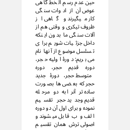
حین عدم رسم الخط گاهی
عوض آن از ادوات سنگی
کار میگیرند و گاهی از
ظروف تیکری و وقتی هم از
آلات سنگی ما بدون اینکه
داخل جزئیات شویم برای
تسلسل موضوع از آنها نام
می بریم: دورۀ اولیه حجر،
دوره قدیم حجر، دوره
متوسط حجر، دورۀ جدید
حجر که بعضی ها بصورت
ساده تر آنرا به دو مرحله
قدیم وجدید حجر تقسیم
نموده و برای اول آن دو دوره
الف و ب قابل میشوند و
اصولی ترش همان تقسیم