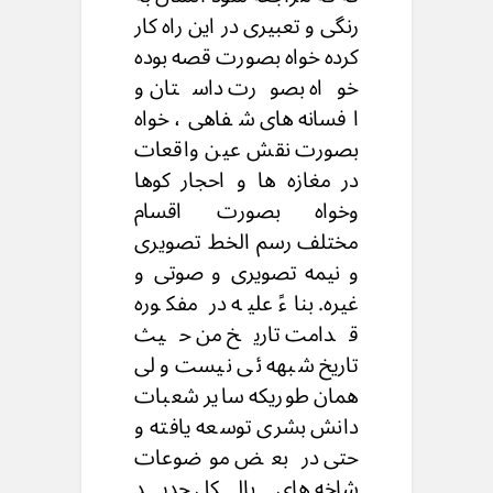
رنگی و تعبیری در این راه کار
کرده خواه بصورت قصه بوده
خواه بصورت داستان و
افسانه های شفاهی، خواه
بصورت نقش عین واقعات
در مغازه ها و احجار کوها
وخواه بصورت اقسام
مختلف رسم الخط تصویری
و نیمه تصویری و صوتی و
غیره. بناءً علیه در مفکوره
قدامت تاریخ من حیث
تاریخ شبهه ئی نیست ولی
همان طوریکه سایر شعبات
دانش بشری توسعه یافته و
حتی در بعض موضوعات
شاخه های بالکل جدید