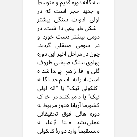
سه گانه دوره قدیم و متوسط
و جدید حجر است که در
اولی ادوات سنگی بیشتر
شکل طبیعی داشت، در
دومی بیشتر دست خورد و
در سومی صیقلی گردید.
چون در مراحل اخیر این دوره
پهلوی سنگ صیقلی ظروف
گلی و فلز هم پیدا شده
است آنرا به اسم جدا گانه
"کلکولى تیک" یا "انه اولى
تیک" یاد میکنند در خاک
کشورما آریانا هنوز مربوط به
دوره هائی فوق تحقیقاتی
عملی نشده بناءً علیه
مستقیماً وارد دورۀ کلکولی