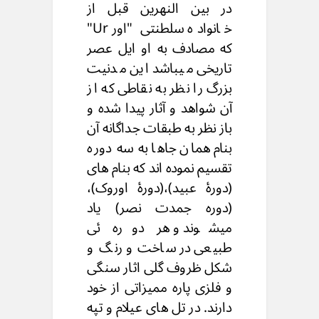
در بین النهرین قبل از
خانواده سلطنتی "اور Ur"
که مصادف به او ایل عصر
تاریخی میباشد این مدنیت
بزرگ را نظر به نقاطی که از
آن شواهد و آثار پیدا شده و
باز نظر به طبقات جداگانه آن
بنام همان جاها به سه دوره
تقسیم نموده اند که بنام های
(دورۀ عبید)،(دورۀ اوروک)،
(دوره جمدت نصر) یاد
میشوند و هر دوره ئی
طبیعی در ساخت و رنگ و
شکل ظروف گلی اثار سنگی
و فلزی پاره ممیزاتی از خود
دارند. در تل های عیلام و تپه