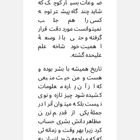
ضوعات بسیار کوچک که
شاید چندگاه پیشتر توجه
کسی را هم جلب
نمیتوانست مورد دقت قرار
گرفته و حتی با توسعۀ
اهمیت خود شاخه علم
علیحده گشته.
تاریخ همیشه با بشر بوده و
هست و من حیث منبعی
که از آن پاره معلومات
کشیده شود چیز تازه و نوی
نیست بلکه میتوان آنرا در
جملۀ یکی از قدیم ترین
مظاهر دانش بشری حساب
کرد زیرا بهر وقت و زمانه ئی
که که مراجعه شود انسان به