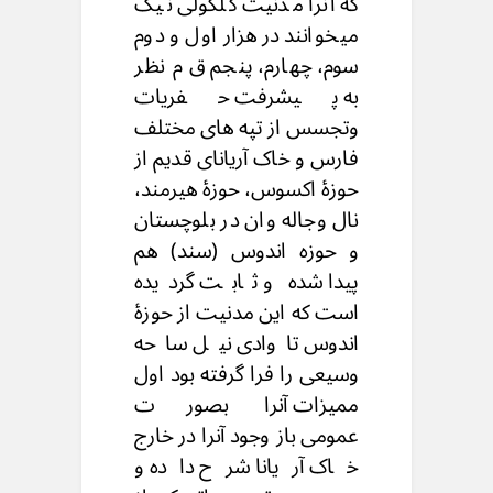
که آنرا مدنیت کلکولى نیک
میخوانند در هزار اول و دوم
سوم، چهارم، پنجم ق م نظر
به پیشرفت حفریات
وتجسس از تپه های مختلف
فارس و خاک آریانای قدیم از
حوزۀ اکسوس، حوزۀ هیرمند،
نال وجاله وان در بلوچستان
و حوزه اندوس (سند) هم
پیدا شده و ثابت گردیده
است که این مدنیت از حوزۀ
اندوس تاوادی نیل ساحه
وسیعی را فرا گرفته بود اول
ممیزات آنرا بصورت
عمومی باز وجود آنرا در خارج
خاک آریانا شرح داده و