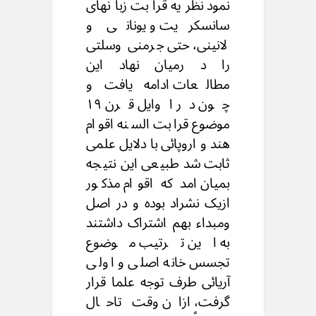
نمود نظریه قرابت زبانهای
سانسکریت و یونانی و
لانینی، حتى جرمنی وسلتی
را د رمیان نهاد این
مطالعات ادامه یافت و
چون در اوایل قرن ۱۹
موضوع قرابت السنه اقوام
هند و اروپائی با دلایل علمی
ثابت شد طبیعی این نتیجه
بمیان امد که اقوام مذکور
ازیک نشراد بوده و در اصل
ومبداء بهم اشتراک داشتند
به این ترتیب موضوع
تجسس خانه اصلی و اولی
آریائی طرف توجه علما قرار
گرفت، ازان وقت تاحال