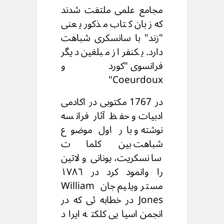
مجامع علمی ملتفت شدند
که زبان کتاب مذکور یعنی
"زند" با سانسکری شباهت
دارد. یکنفر از مبلغین دیگر
فرانسوی "کوردو
Coeurdoux"
در 1767 مکتوبی در اکادمی
ادبیات و حفظ آثار فرانسه
نوشته و بار اول موضوع
شباهت بین کلمات
سانسکریت، یونانی و لاتین
را وانمود کرد در ١٧٨٦
مستر ویلیم جان William
Jones در خطابه ئی که در
انجمن اسیایی کلکته ایراد