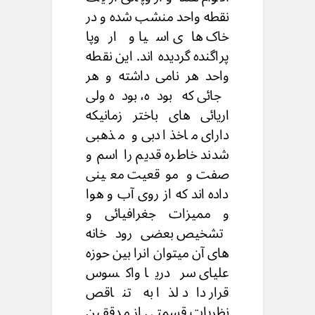
نقطه واحد منشب شده و در
خاک های اسیا و اروپا
پراگنده گردیده اند. این نقطه
واحد هر نامی داشته و هر
جائی که بوده، بوده ولی
اریائی های باختر زمانیکه
دارای ماخذ ادبی و مذهبی
شدند خاطره قدیم را اسم و
صفت و موقعیت معینی
داده اند که از روی آب و هوا
و ممیزات جغرافیائی و
تشخیص بعضی رود خانه
های آن میتوان انرا بین حوزه
علیای سر دریا واکسوس
قرار داد لذا به تناقص
نظریات قسمتی از مدققین