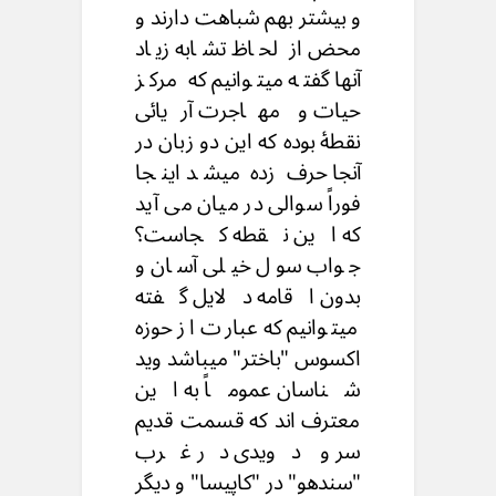
و بیشتر بهم شباهت دارند و
محض از لحاظ تشابه زیاد
آنها گفته میتوانیم که مرکز
حیات و مهاجرت آریائی
نقطهٔ بوده که این دو زبان در
آنجا حرف زده میشد اینجا
فوراً سوالی در میان می آید
که این نقطه کجاست؟
جواب سول خیلی آسان و
بدون اقامه دلایل گفته
میتوانیم که عبارت از حوزه
اکسوس "باختر" میباشد وید
شناسان عموماً به این
معترف اند که قسمت قدیم
سر و دویدی در غرب
"سندهو" در "کاپیسا" و دیگر