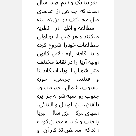
تقریباً یک و نیم صد سال
است که جمعی از علمای
ملل مخلتف درین زمینه
مطالعه و اظهار نظریه
میکنند و هر کس از پهلوئی
مطالعات خودرا شروع کرده
و با اقامه پاره دلایل کانون
اولیه آریا را در نقاط مختلف
مثل شمال اروپا، اسکاندینا
و فنلند، جرمنی، حوزه
دانیوب، شمال بحیره اسود
جنوب روسیه شبه جزیره
بالقان، بین اورال و التائی،
اسیای مرکزی سائبریا
پنجاب و غیره معین کرده
اند که محض تذکار آن و