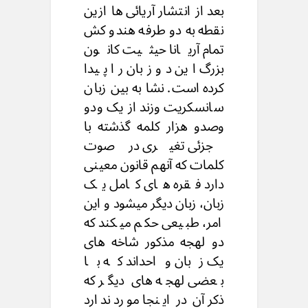
بعد از انتشار آریائی ها ازین
نقطه به دو طرفه هندو کش
تمام آریانا حیثیت کانون
بزرگ این دو زبان را پیدا
کرده است. نشا به بین زبان
سانسکریت وزند از یک ودو
وصدو هزار کلمه گذشته با
جزئی تغیری در صوت
کلمات که آنهم قانون معینی
دارد فقره های کامل یک
زبان، زبان دیگر میشود و این
امر، طبیعی حکم میکند که
دو لهجه مذکور شاخه های
یک زبان واحداند که با
بعضی لهجه های دیگر که
ذکر آن در اینجا مورد ندارد