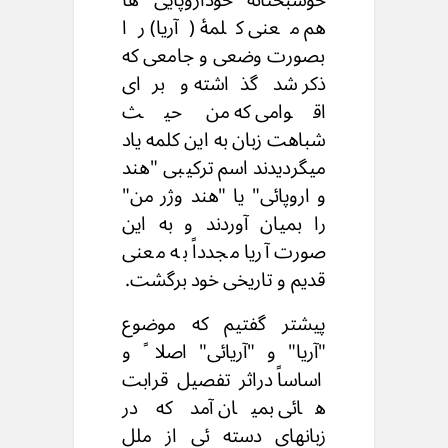
هم معنی کلمۀ (آریا) را
بصورت وضعی و جامعی که
ذکر شد گذاشته و برای
اقوامی که من حیث
شباهت زبان به این کلمه یاد
میگردیدند اسم ترکیبی "هند
و اروپائی" یا "هند وژر من"
را بمیان آوردند و به این
صورت آریا مجدداً به معنی
قدیم و تاریخی خود برگشت.
پیشتر گفتیم که موضوع
"آریا" و "آریائی" اصلا ً و
اساساً دراثر تفصیل قرابت
هائی بمیان آمد که در
زبانهای دسته ئی از ملل