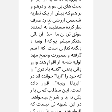
بحث های بی مورد و درهم و
بر هم که بیش از یک نظریه
شخصی ارزشی ندارد صرف
نظر کرده مستقیماً به استناد
موثق ترین ما خذ آریائی
متذکر میشویم که اوستا
یگانه کتابی است که اسم
گرفته و بصورت واضح مهد
اولیه شاخه از اقوام هند وارو
پائی یعنی "کتله باختری" را
که خود را "آریا" خوانده اند در
"ایریانا ویجه"، قرار داده
است. این مطلب کمی بار
یکی دارد و شرح میخواهد.
در این شبهه ئی نیست که
اقوام هند و اروپائی از یک