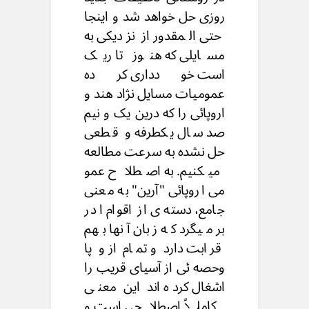
روزی حل خواهد شد و اینجا
حتی المقدور از نزدیکی به
مسایلی که هنوز تا ریک
است خودداری کرده
عمومیات مسایل نژاد هند و
اروپائی را که درین یک و نیم
صد سال یکطرفه و قطعی
حل نشده به سرعت مطالعه
میکنیم. به اصطلا ح عمو
می اروپائی "آرین" به معنی
جامع، دسته ی از اقوام ا در
بر میگرد که زبان آنها بهم
قرابت دارد و تمام از و پا
وحصه ئی از آسیای قریب را
اشغال کرده اند این معنی
کاملاً اصطلاحی است و