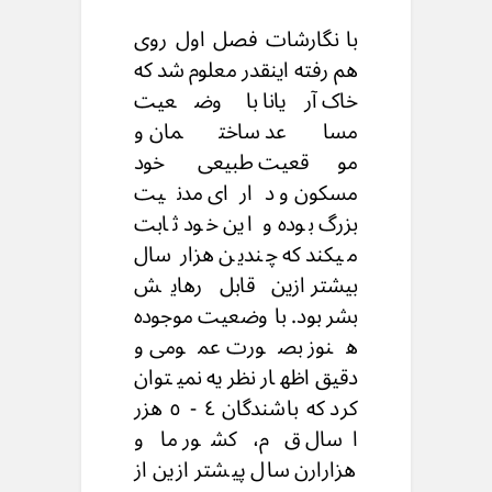
با نگارشات فصل اول روی
هم رفته اینقدر معلوم شد که
خاک آریانا با وضعیت
مساعد ساختمان و
موقعیت طبیعی خود
مسکون و دارای مدنیت
بزرگ بوده و این خود ثابت
میکند که چندین هزار سال
بیشتر ازین قابل رهایش
بشر بود. با وضعیت موجوده
هنوز بصورت عمومی و
دقیق اظهار نظریه نمیتوان
کرد که باشندگان ٤ - ٥ هزر
اسال ق م، کشور ما و
هزارارن سال پیشتر ازین از