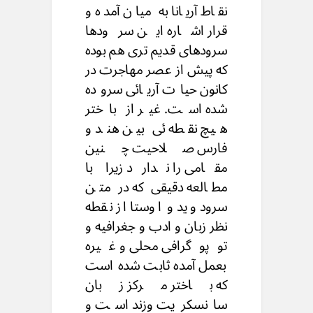
نقاط آریانا به میان آمده و
قرار اشاره این سرودها
سرودهای قدیم تری هم بوده
که پیش از عصر مهاجرت در
کانون حیات آریائی سروده
شده است. غیر از باختر
هیچ نقطه ئی بین هند و
فارس صلاحیت چنین
مقامی را ندارد زیرا با
مطالعه دقیقی که در متن
سرود وید و اوستا از نقطه
نظر زبان و ادب و جغرافیه و
توپوگرافی محلی و غیره
بعمل آمده ثابت شده است
که باختر مرکز زبان
سانسکریت وزند است و