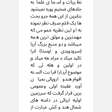
نظریات و اسمای علما به
جلدهای ضخیم پوره نمیشود
بنابرین از این همه جرو بحث
ها یک قلم صرف نظر نموده
به او لین نظریه عمو می که
مهمترین و موثق ترین همه
میباشد و دو منبع بزرگ آریا
(سرودویدی و اوستا) انرا
تائید میکند مراجعه میکنم
در اولین و هله ئی که
موضوع آریارا قرابت السنه
اقوام هندواروپائی بمیان
آورد عقیده اولی وعمومی
برین قرار گرفت که سرزمین
اولیه اریائی در دامنه های
شمال هند و کش عبارت از