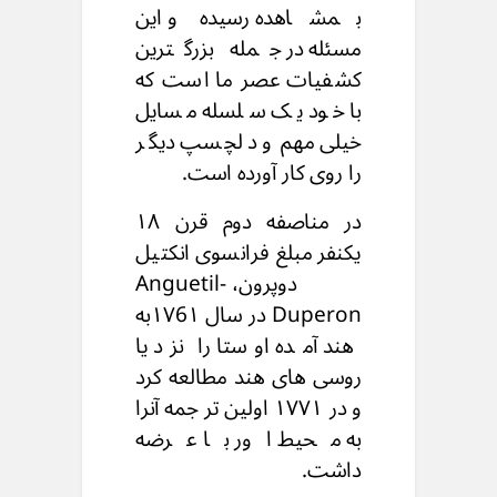
بمشاهده رسیده و این
مسئله در جمله بزرگترین
کشفیات عصر ما است که
با خود یک سلسله مسایل
خیلی مهم و دلچسپ دیگر
را روی کار آورده است.
در مناصفه دوم قرن ۱۸
یکنفر مبلغ فرانسوی انکتیل
دوپرون، Anguetil-
Duperon در سال ۱۷6۱به
هند آمده اوستا را نزد یا
روسی های هند مطالعه کرد
و در ۱۷۷۱ اولین تر جمه آنرا
به محیط اور با عرضه
داشت.