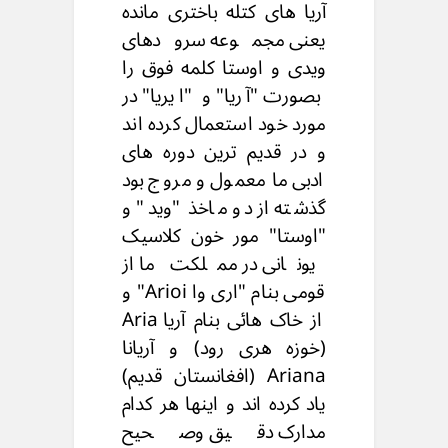
آریا های کتله باختری مانده
یعنی مجموعه سرودهای
ویدی و اوستا کلمه فوق را
بصورت "آریا" و "ایریا" در
مورد خود استعمال کرده اند
و در قدیم ترین دوره های
ادبی ما معمول و مروج بود
گذشته از دو ماخذ "وید" و
"اوستا" مور خون کلاسیک
یونانی در مملکت ما از
قومی بنام "ارى وا Arioi" و
از خاک هائی بنام آریا Aria
(خوزه هری رود) و آریانا
Ariana (افغانستان قدیم)
یاد کرده اند و اینها هر کدام
مدارک دقیق وصحیح