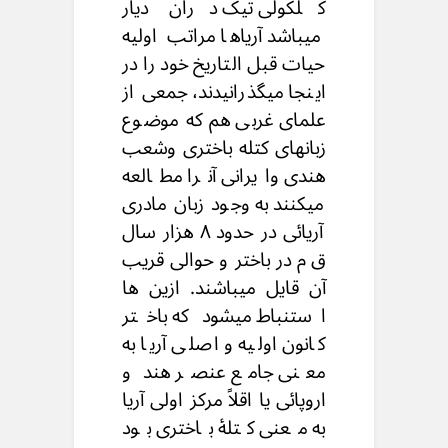
کلکولى تیک دران دیار
میباشد آریاها مراتب اولیه
حیات قبل التاریخ خود را در
اینجا میگذرانیدند، جمعی از
علمای غربی هم که موضوع
زبانهای کتله باختری وشعب
هندی وایرانی آنرا مطالعه
میکنند به وجود زبان مادری
آریائی در حدود ۸ هزار سال
ق م در باختر و حوالی قریب
آن قایل میباشند. ازین ها
استنباط میشود که باختر
کانون اولیه و اصلی آریا به
معنی جامع عنصر هند و
اروپائی یا اقلاً مرکز اولی آریا
به معنی کتلۀ باختری بود