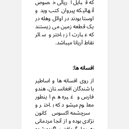
که قبایل آریائی خصوص
آنهائیکه پیروان کتب وید و
اوستا بودند در اوائل وهله در
یک قطعه زمین می زیستند
که عبارت از باختر و سائر
نقاط آریانا میباشد.
افسانه ها:
از روی افسانه ها و اساطیر
باشندگان افغانستان، هندو
فارس و غیره هم اینطور
معلوم میشود که باختر و
سرچشمه اکسوس کانون
نژادی بوده و از آنجا مردمانی
به چهار گردافق پراگنده شده