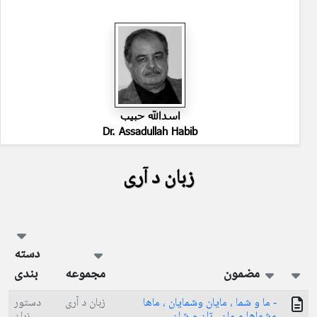
اسدالله حبیب
Dr. Assadullah Habib
زبان د آری
دسته
مضمون
مجموعه
بندی
- ما و شما ، مایان وشمایان ،‌ ماها
زبان د آری
دستور
وشماها و مان ، تان و شان
زبان