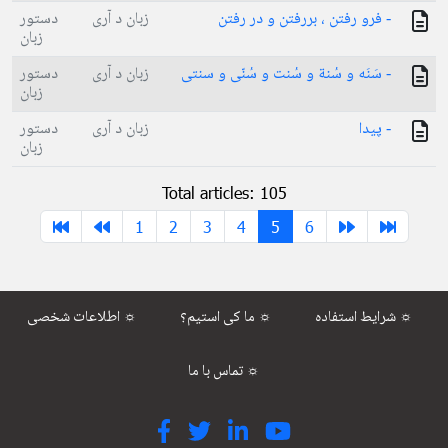
- فرو رفتن ، بررفتن و در رفتن
زبان د آری
دستور
زبان
- سَنَه و سُنة و سُنت و سُنّی و سنتی
زبان د آری
دستور
زبان
- پیدا
زبان د آری
دستور
زبان
Total articles: 105
1
2
3
4
5
6
شرایط استفاده ☼
ما کی استیم؟ ☼
اطلاعات شخصی ☼
تماس با ما ☼