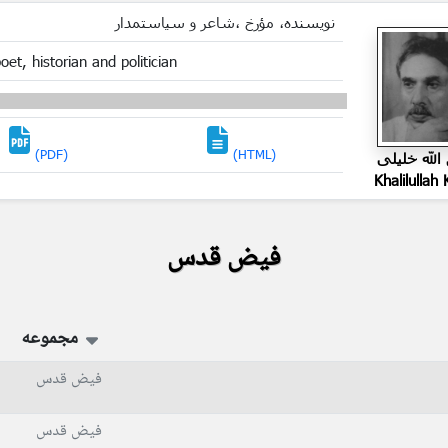
نویسنده، مؤرخ ،شاعر و سیاستمدار
oet, historian and politician
(PDF)
(HTML)
الله خلیلی
Khalilullah K
فیض قدس
مجموعه
فیض قدس
فیض قدس