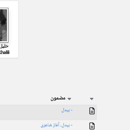
خلیل 
halili
مضمون
- بیدل
- بیدل، آغاز شاعری