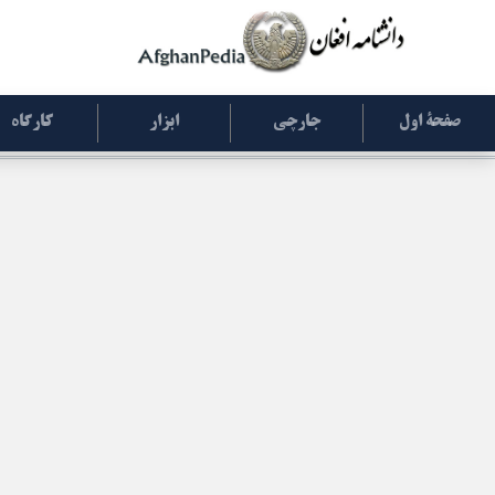
صفحۀ اول
جارچی
ابزار
کارگاه