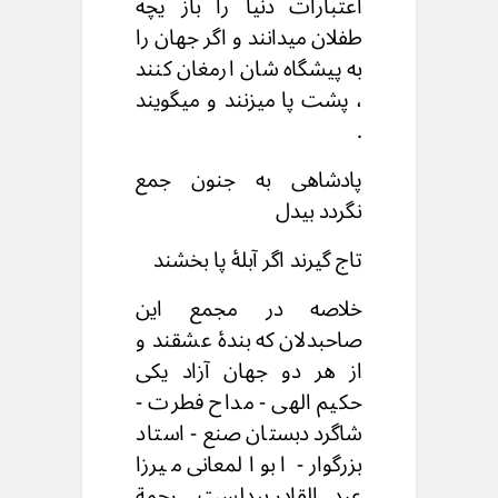
اعتبارات دنیا را باز یچه
طفلان میدانند و اگر جهان را
به پیشگاه شان ارمغان کنند
، پشت پا میزنند و میگویند
.
پادشاهی به جنون جمع
نگردد بیدل
تاج گیرند اگر آبلۀ پا بخشند
خلاصه در مجمع این
صاحبدلان که بندۀ عشقند و
از هر دو جهان آزاد یکی
حکیم الهی - مداح فطرت -
شاگرد دبستان صنع - استاد
بزرگوار - ابو المعانی میرزا
عبدالقادر بیدلست رحمة