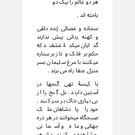
هر دو عالم را بیک دو
باخته اند .
سجاده و عصائی ژنده دلقی
و کهنه ردانی بیش ندارند
گدایان میکدۀ عشقند که
حکم بر فلک و ناز برستاره
میکنند با مرغ سلیمان بسر
منزل عنقا راه می برند .
با کیسۀ تهی گنجها در
آستین دارند . بل گنج را از
بی نیازی خاک بر سر کنند .
خود را پادشاهان ملک
صبحگاه میخوانند در هر ذره
جهانی و ماه و آسمانی
مشاهده می کنند و از هر