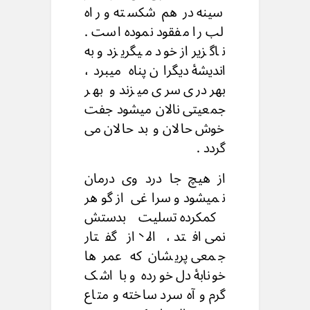
سینه در هم شکسته و راه
لب را مفقود نموده است .
ناگزیر از خود میگریزد و به
اندیشۀ دیگران پناه میبرد،
بهر دری سری میزند و بهر
جمعیتی نالان میشود جفت
خوش حالان و بد حالان می
گردد .
از هیچ جا درد وی درمان
نمیشود و سراغی از گوهر
کمکرده تسلیت بدستش
نمی افتد ، الا از گفتار
جمعی پریشان که عمر ها
خونابۀ دل خورده و با اشک
گرم و آه سرد ساخته و متاع