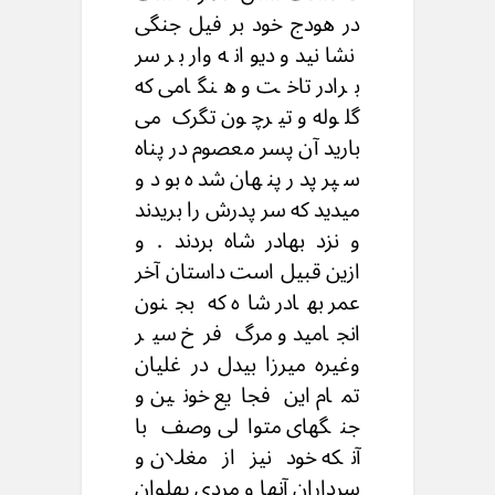
در هودج خود بر فیل جنگی
نشانید و دیوانه وار بر سر
برادر تاخت و هنگامی که
گلوله و تیرچون تگرک می
بارید آن پسر معصوم در پناه
سپر پدر پنهان شده بود و
میدید که سر پدرش را بریدند
و نزد بهادر شاه بردند . و
ازین قبیل است داستان آخر
عمر بهادر شاه که بجنون
انجامید و مرگ فرخ سیر
وغیره میرزا بیدل در غلیان
تمام این فجایع خونین و
جنگهای متوالی وصف با
آنکه خود نیز از مغلان و
سرداران آنها و مردی پهلوان