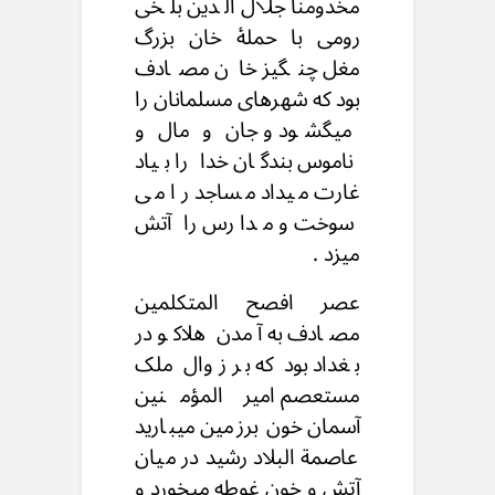
مخدومنا جلال الدین بلخی
رومی با حملۀ خان بزرگ
مغل چنگیز خان مصادف
بود که شهرهای مسلمانان را
میگشود و جان و مال و
ناموس بندگان خدا را بیاد
غارت میداد مساجد را می
سوخت و مدارس را آتش
میزد .
عصر افصح المتکلمین
مصادف به آمدن هلاکو در
بغداد بود که بر زوال ملک
مستعصم امیر المؤمنین
آسمان خون برزمین میبارید
عاصمة البلاد رشید در میان
آتش و خون غوطه میخورد و