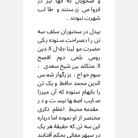
و صحویان که آنها نیز در
انزوا می زیستند و طالب
شهرت نبودند .
بیدل در سخنوران سلف سه
تن را بصراحت ستوده یکی
حضرت مولینا جلال الدین
رومی بلخی دوم افصح
المتکلمین شیخ سعدی ،
سوم خواج ، بزرگوار شمس
الدین محمد حافظ و یک تن
را بایهام ستوده که آن میرزا
صایب اصفها نیست و در
مقدمه محیط اعظم ذکری
مختصر از او نموده اما درباره
این سه تن که حقیقة هر یک
در سپهر معانی بحکم آفتابند