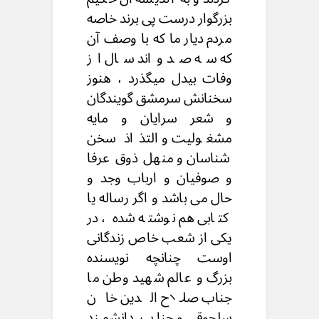
بزرگوار درست پی برند خاصه
مردم دیار ما که با وصف آن
که سه صد واند سال از
وفات بیدل میگذرد ، هنوز
سخنانش سرمشق گویندگان
و شعر سرایان و مایه
مشغولیت و التذاذ سخن
شناسان و منهل ذوق عرفا
و صوفیان و ارباب وجد و
حال می باشد و اگر رساله یا
کتابی هم نوشته شده ، در
یکی از شعب خاص زندگانی
اوست چنانچه نویسنده
بزرگ و عالم شهید وطن ما
جناب صلاح الدین خان
سلجوقی و جناب دانشمند