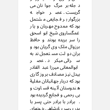
دجله بر مرگ جوانان می
گریست . عصر خواجه
بزرگوار بر فجایعی مشتمل
بود که ممدوح مهربان و یار
غمگساروی شیخ ابو اسحق
را سر بریده بودند و حافظ
برزوال ملک وی گریان بود و
بران دولت مستعجل ندبه
سرائی میکرد . عصر
ابوالمعانی میرزا عبدالقادر
بیدل نیز مصادف بروز گاری
بود که دربار جهانبانان مغلیۀ
هندوستان آئینه قساوت و
بی رحمی و فجایع گردیده بود
. برادر با برادر حتی پسر با
پدر برسر پادشاهی خونهای