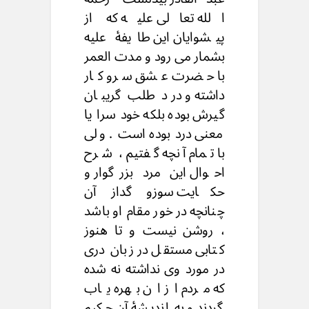
الله تعالى علیه که از
پیشوایان این طایفۀ علیه
بشمار می رود و مدت العمر
با حضرت عشق سرو کار
داشته و درد طلب گریبان
گیرش بوده بلکه خود سرا یا
معنی درد بوده است . ولی
با تمام آنچه گفتیم ، شرح
احوال این مرد بزرگوار و
حکایت سوزو گداز آن
چنانچه در خور مقام او باشد
، روشن نیست و تا هنوز
کتابی مستقل در زبان دری
در مورد وی نداشته نه شده
که مردم از ان بهره یاب
گردند و به اندیشۀ آن حکیم