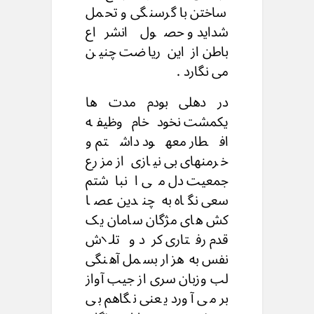
ساختن با گرسنگی و تحمل
شداید و حصول انشراع
باطن از این ریاضت چنین
می نگارد .
در دهلی بودم مدت ها
یکمشت نخود خام وظیفه
افطار معهود داشتم و
خرمنهای بی نیازی از مزرع
جمعیت دل می انباشتم
سعی نگاه به چندین عصا
کش های مژگان سامان یک
قدم رفتاری کرد و تلاش
نفس به هزار بسمل آهنگی
لب وزبان سری از جیب آواز
بر می آورد یعنی نگاهم بی