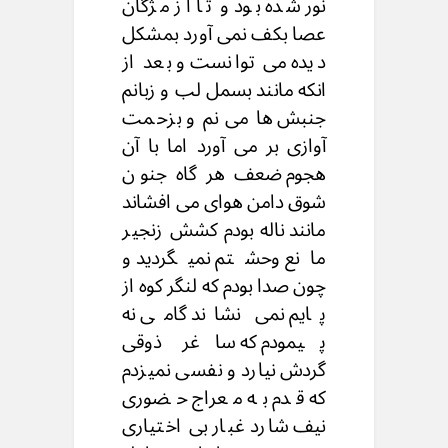
نور شده بود و تا از مژگان
عصا بکف نمی آورد بمشکل
دیده می توانست و بعد از
انکه مانند بسمل لب و زبانم
جنبش ها می نم و بزحمت
آوازی بر می آورد اما با آن
هجوم ضعف هر گاه جنون
شوق دامن هوای می افشاند
مانند ناله بودم کشش زنجیر
مانع وحشتم نمیگردید و
چون صدا بودم که لنگر کوه از
پایم نمی نشاند گامی نه
پیمودم که ساغر ذوقی
گردش نیارد و نفسی نمیزدم
که قدم به معراج حضوری
نیف شارد غبار بی اختیاری