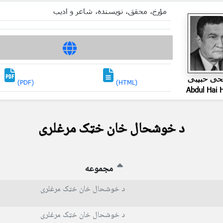
مؤرخ، محقق، نویسنده، شاعر و ادیب
لحی حبیبی
(PDF)
(HTML)
Abdul Hai H
د خوشحال خان خټک مرغلری
مجموعه
د خوشحال خان خټک مرغلری
د خوشحال خان خټک مرغلری