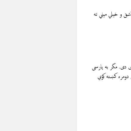
اشق و خيلي ميني ته
ی دی. مگر به پارسی
ن دومره کښته کوي