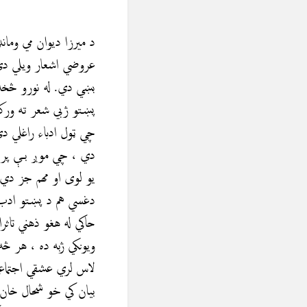
د میرزا ديوان مي وما
عروضي اشعار ويلي دي
بښي دي. له نورو څخه 
پښتو ژبي شعر ته ورک
چي ټول ادباء راغلي د
دي ، چي موږ بې پر خ
يو لوی او مهم جز دي 
دغسي هم د پښتو ادب ټ
حاكي له هغو ذهني تاث
ویونکي ژبه ده ، هر څ
لاس لري عشقي اجتماعي
بيان کي خو شحال خان 