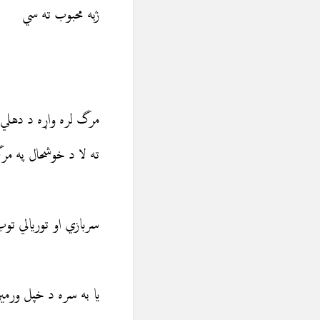
ژبه محبوب ته سي
مرگ لره واړه د دهلي 
ته لا د خوشحال په م
سربازي او توريالي تو
یا به سره د خپل ورمی