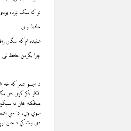
تو که سگ نبرده بودی 
حافظ وایی
شنیده ام که سگان راق
چرا بگردن حافظ نمی 
د پښتو شعر که څه هم 
افكار ذكر كړي دي مګر
هيڅکله خان نه سيكوي 
سوي وي، دا سي اشعار 
دې بيت کي د خان لوړ 