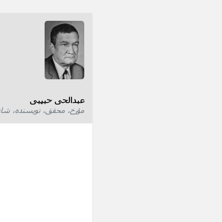
عبدالحی حبیبی
مؤرخ، محقق، نویسنده، شاع