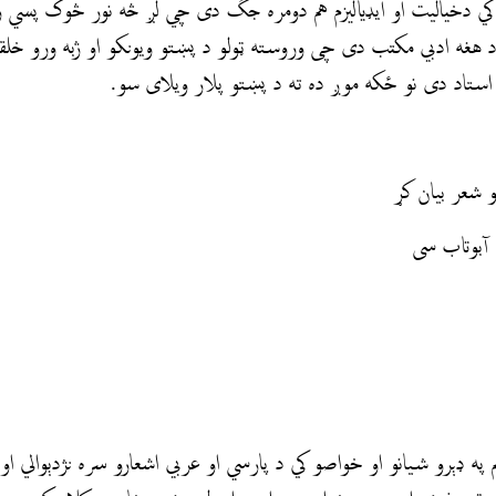
ا کي دخياليت او ایډیالیزم هم دومره جگ دی چي لږ څه نور څوک پسي
غه ادبي مکتب دی چی وروسته ټولو د پښتو ویونکو او ژبه ورو خلقو
تاد دی نو ځکه موږ ده ته د پښتو پلار ویلای سو.
 شعر بیان کړ
 آبوتاب سی
په ډېرو شیانو او خواصو کي د پارسي او عربي اشعارو سره نژدېوالي او