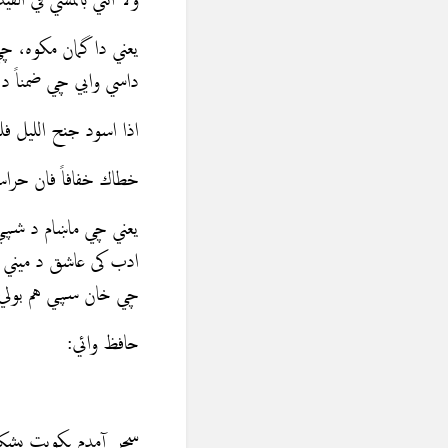
ولا انني بالمشي في الق
يعني دا گمان مكوه، چي
داسي وایي چي ضمناً د 
اذا اسود جنح الليل فل
خطاك خفافاً فان حرا
يعني چي ماښام د شپي
ادب کی عاشق د میني پ
چي خان سپي هم بولي
حافظ وائي:
سحر آمدم بكويت بشکا