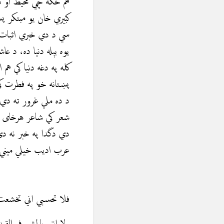
هم ځکه چي محيط او د 
كبيري خان يو مبتکر پ
سي د دي خبري اثبات د
يوه بېله دنیا ده، د ع
کله په دغه دنيا کي ه
پښتانه خو په فطرت ک
د ده ملي غرور ته دي 
شعر کي شاعر هرخای غ
دي دگدا په خبر نه دی
عرب اديب خيلي ميني
فلا تحسبي اني تخشعت 