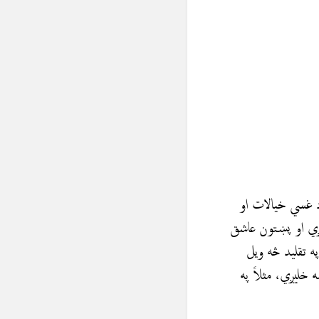
د غسي خيالات او
ېږي او پښتون عاشق
ه تقلید څه ويل
خليږي، مثلاً په