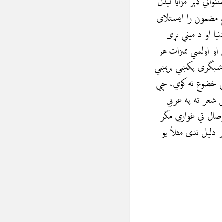
الي ډېر مزايا ليدل
هم مضمون را ایستلای
یا او د ميني نړی
 او اولسي مميزات هر
لي شبگری پکښي بريښي
سي خضوع نه کوي، چي
 شعر ته په عربي
صال تي غواري مگر
 دلیل ندی مثلاً يو