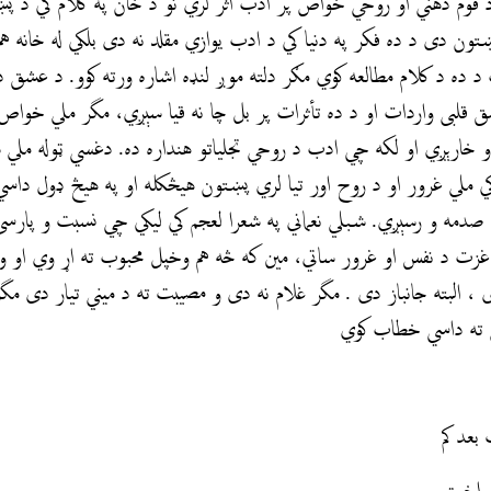
قوم ذهني او روحي خواص پر ادب اثر لري نو د خان په کلام کي د پښتنو
ښتون دی د ده فکر په دنيا کي د ادب يوازي مقلد نه دى بلكي له خانه 
 ده د کلام مطالعه کوي مګر دلته موږ لنډه اشاره ورته کوو. د عشق دن
اشق قلبی واردات او د ده تأثرات پر بل چا نه قيا سېږي، مگر ملي خواص
م او خارېږي او لکه چي ادب د روحي تجلياتو هنداره ده. دغسي ټوله م
ي ملي غرور او د روح اور تیا لري پښتون هیڅکله او په هیڅ ډول دا
صدمه و رسېږي. شبلي نعماني په شعرا لعجم كي ليكي چي نسبت و پارسی
زت د نفس او غرور ساتي، مین که څه هم وخپل محبوب ته اړ وي او و
 ، البته جانباز دی . مگر غلام نه دی و مصيبت ته د ميني تیار دی مگر
 ته داسي خطاب كوي
بعد كم