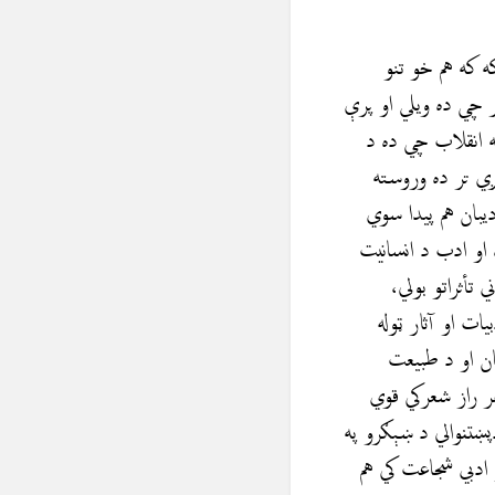
ه که هم خو تنو
 چي ده ويلي او پرې
ه انقلاب چي ده د
ي تر ده وروسته
یبان هم پیدا سوي
او ادب د انسانيت
تأثراتو بولي،
ات او آثار ټوله
ان او د طبیعت
هر راز شعركي قوي
پښتنوالي د ښېګرو په
 ادبي شجاعت کي هم