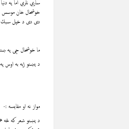
ساري نلري اما په دني
خوشحال خان موسس د ه
دی دی د خپل سبك اس
ما خوشحال چی په ښتو
د پښتو ژبه به اوس په
مواز نه او مقایسه :-
د پښتو شعر که څه هم 