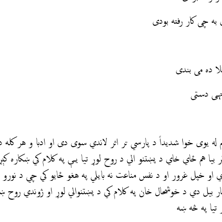
به چی کار رفته بودی
لا ده می بندی
تهی دستی
له یوی خوا شديداً د پارسي تر اثر لاندي سوى دى او ادبا و هر کله 
 بیا هم ځاي خاي د پښتنو الي د روح لوړ تيا يې په کلام کي ښکاره ک
او خپل غرور او د نفس مناعت نه بايلي په هغو ځايو کي چي د نورو پ
بيل دي د خوشحال خان په کلام کي د پښتنوالي لوړ او ژوندي روح ښه 
تيا په څه ښه