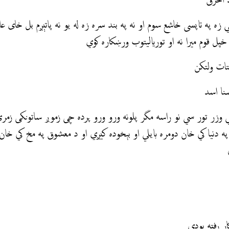
يد اخرق
 زه په تاپسی خاشع سوم او نه په بند سره زه له يو نه پاتېږم بل خای ع
خپل قوم میرا نه او تورياليتوب ورښکاره کوي
تات ولتكن
سنا اسد
 وزر تور سي نو راسه مگر پلونه ورو ورو پرده چی زموږ ساتونکی زمر
ه دنيا کي خان دومره بايلي او بېخوده کيږي او د معشوق په مخ کي خا
ر رفته بودی