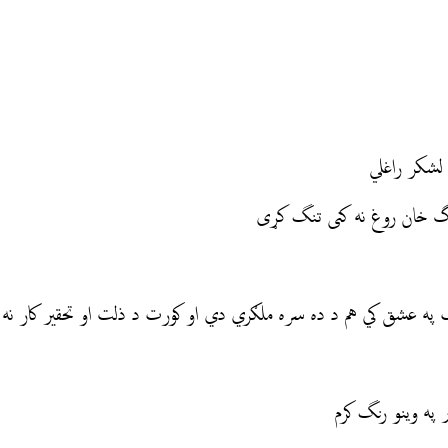
لشكر راغلي
رگ خان روغ نه کنی تنگ کړی
ب په عشق کي هم د ده سره ملګري دي او كورت د ذلت او تحقير كار نه 
ر په وینو رنگ کرم