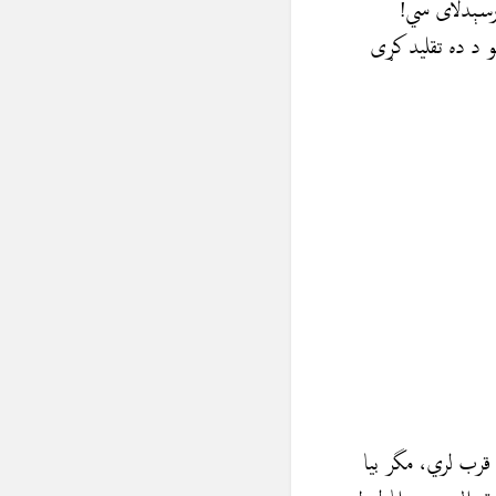
 رسېدلای سي!
 د ده تقلید کړی
 قرب لري، مگر بيا