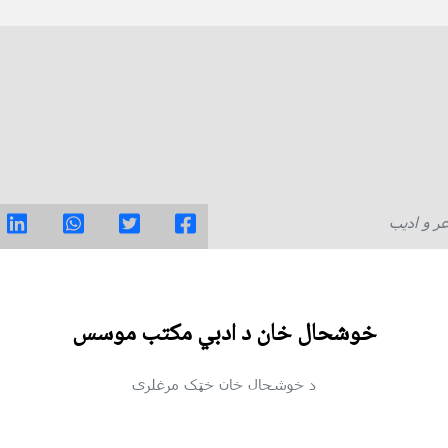
ر و ادیب
خوشحال خان د ادبي مكتب موسس
د خوشحال خان خټک مرغلری