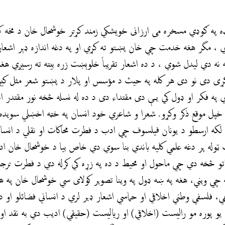
نډه په ګوډي مسخره می ارزانی خویشکي زمند کړتر خوشحال خان د مخه ک
 ، مگر هغه خدمت چي خان پښتو ته کړي او په دغه اندازه ډېر اشعار
نه دي ليدل شوي ، د ده اشعار تقریباً خلوېښت زره بيته ته رسيږي هغ
ړی دی نو دی هر کله په حيث د مؤسس او پلار د پښتو شعر مثل كيږ
ي په فکر او ډول کي يې دى مقتداء دى د ده له نسله څخه نور مقتدر اد
پل موقع ذكر وكړو. شعرا و شاعري خود انسان په خټه اخښلي سويده 
لكه ارسطو د يونان فيلسوف چي ادب د فطرت محاكات او نقلي د انساني 
وله پر دغه علمي كليه باندي بنا سوي دي خاص بيا د خوشحال خان ادبی
راتو څخه دي چي ماحول او محیط د ده په زړه کي كرله دي د فطرت ترج
ه چي ويني، هغه په ښه ډول په وینا تصویر کولای سي خوشحال خان په 
، فلسفي وطني اخلاقي او حماسي اشعار ډیر لري د انساني فضائلو او د
یو پوره مو راليست (اخلاقي) او رياليست (حقيقي) اديب دي به نقد او