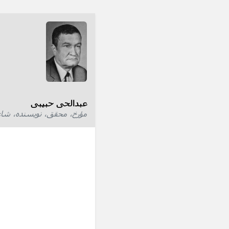
عبدالحی حبیبی
مؤرخ، محقق، نویسنده، شاع