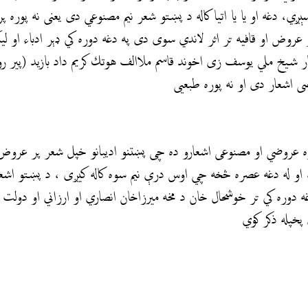
رارسېږي، دغه او يا يا اتيا کاله د پښتو شعر نیم مصنوعي دی یعنی نه پوره
 عروض او قافيه تر اثر لاندي سوی دی په دغه دوره کي ډېر ادباء او لي
ار شيخ ملي يوسف زی اخوند قاسم ملاالف هوتك كريم داد بازید (پیر
ضی اشعار دی او نه پوره طبعیی
پوره عروضي او مصنوعی اشعارو ده چی پښتنو ادیبانو خپل شعر پر عروض ا
، او له دغه عصره څخه چي اوس درې نیم سوه کاله کیږی ، د پښتو اشع
دوره کي تر خوشحال خان د مخه میرزاخان انصاري او ارزاني او دولت ا
خپله ذكر كوي