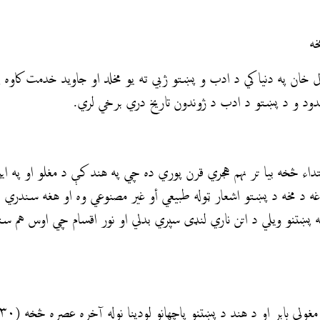
خه
ان په دنيا کي د ادب و پښتو ژبي ته یو مخلد او جاوید خدمت کاوه 
دود و د پښتو د ادب د ژوندون تاريخ دري برخي لري.
ابتداء څخه بیا تر نهم هجري قرن پوري ده چي په هند کې د مغلو او په ا
غه د مخه د پښتو اشعار ټوله طبيعي أو غير مصنوعي وه او هغه سندري 
ه پښتنو ویلي د اتن ناري لنډی سپري بدلي او نور اقسام چي اوس هم س