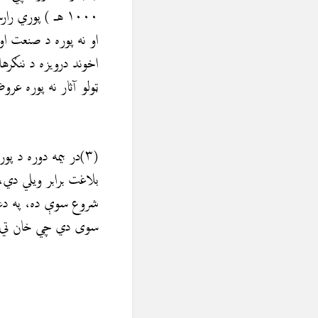
۱۰۰۰ هـ ) پوري 
او نه پوره د صنعت او
اخوند درویزه د ننګره
ټولو آثار نه پوره عرو
(۳)در بیمه دوره د 
بلاغت برابر ويلي دي
شروع سوې ده، په دغه 
سوی دي چي خان تي پ