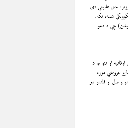
 پرزاره حال طبيعي دی
کوونکي شته، لکه.
 روشن) چي د دغو
وقافیه او فنو نو د
ارو عروضي دوره
و واصل او قلندر تبر