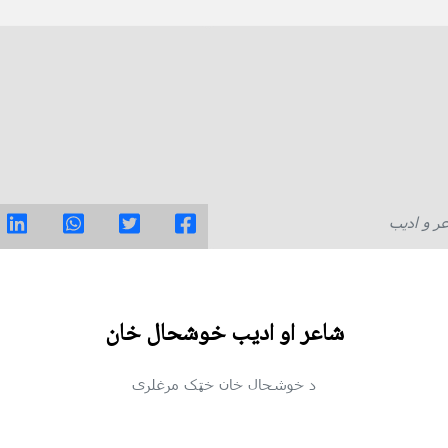
ر و ادیب
شاعر او اديب خوشحال خان
د خوشحال خان خټک مرغلری