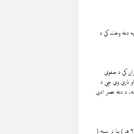
په دغه وخت کي د
یران کي د صفوي
او ناري وي چي د
ته، د دغه عصر ادبي
(۲)دوهمه دوره چي د مغولي بابر او د هند د پښتنو پاچهانو لودينا نوله آخره عصره څخه (۹۳۰ هـ ) بیا تر سنه (