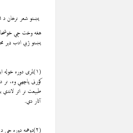
پښتو شعر ترخان د م
هغه وخت چي خوشحال خ
پښتو ژبي ادب ډېر مح
(۱)لمری دوره خوله 
کورنی پاچهي وه، تر د
طبیعت تر اثر لاندي ب
آثار دي.