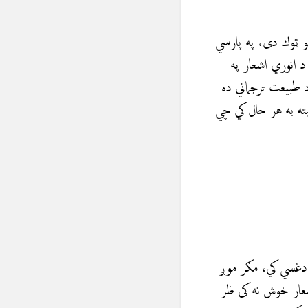
و ټوك دى، په پارسي
د انوري اشعار په
 طبیعت ترجماني ده
بته به هر حال کي چي
ي دغسي كي، مګر موږ
اشعار خوش نه کی ظر