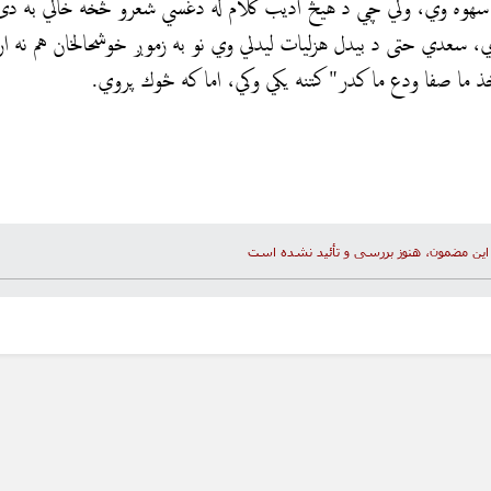
ي سهوه وي، ولي چي د هيڅ اديب كلام له دغسي شعرو څخه خالي به د
 سعدي حتى د بيدل هزليات ليدلي وي نو به زموږ خوشحالخان هم نه ار
ذ ما صفا ودع ما كدر" کتنه يكي وكي، اما كه څوك پروي.
این مضمون، هنوز بررسی و تأئید نشده است