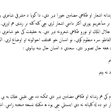
دانه اشعار او فكاهي مضامين خورا ډېر دي، دا گويا د مشرقي شاعري ي
 تر متأخرينو پوري اكثر داسي اشعار لري چي کله کله تر رندی هم اوړي. 
و جلال الملك او نورو فكاهي شعرونه ډېر دي. به حقیقت کی خو شاعري د
الفاظو سره منظوم کوي، نو انسان خو مختلف احوالونه او اوضاع لري. ال
هغه حال تصوير دی، سعدي د انسان حال ښه بيانوي :
م
ه بینم
 کي هم رندانه او فكاهي مضامين ډېر دي ممکنه ده چي ځيني خلك به ي
ار دو ده له كلياته نه دي ايستلي چي يوه ه مکمله نسخه منخته راسي. 