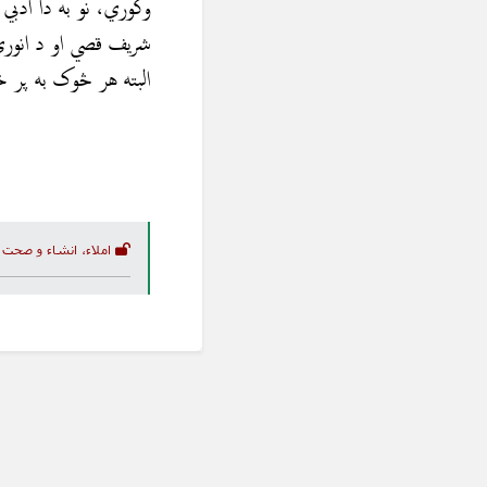
وگوري، نو به دا ادب
شريف قصي او د انوري،
البته هر څوک به پر خ
املاء، انشاء و صحت 