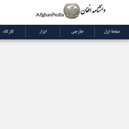
صفحۀ اول
جارچی
ابزار
کارگاه