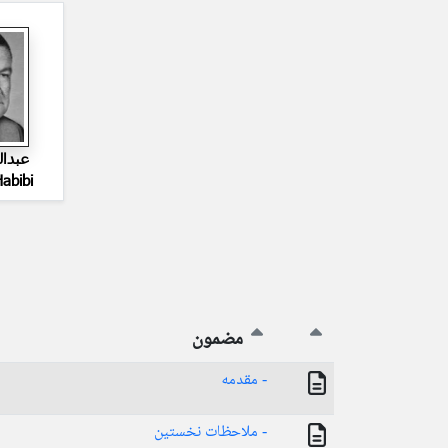
عبدا
abibi
مضمون
- مقدمه
- ملاحظات نخستین