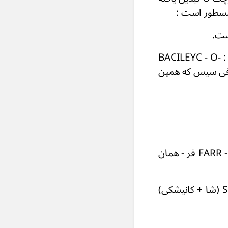
۲) در سکه يم - كدفی سیس دوم حدو د (۷۸-۱۱۰م) نیز این علامت دیده می شود : BACILEYC - O-
م + کدفی سیس که همین
که سه علامت فاصله در آن موجود است و بر پشت همین با تصویری و نشانی FARR - O فر - همان
۴) برسکه دیگر همین کانیشکا فقط این عبارات نوشته اند: SHA -O- KANESHKI (شا + کانیشکی)