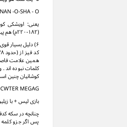
NAN -O-SHA - O
(۱۸۲-۲۲۰م) هم پیداست که کلمه شا + نان + (شاهان شاه ) را به دو فاصله (O) می نوشتند.
کلمات نبوده اند. 
کوشانیان چنین ا
. CWTER MEGAG
بازی لیس + با زیلیو
پس اگر جزو کلمه 