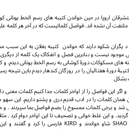
تشرقان اروپا در حین خواندن کتیبه های رسم الخط
یونانی ک
 ملتفت آن نشده اند. فواصل کلماتیست که در آخر هر کلمه عل
د یگران شکوه دارند که خواندن کتیبه بغلان به این سبب 
ی موجود نیست و بنابرین فصل و انفکاک یک کلمه از دیگر
ته های مسکوکات دورۀ کوشانی به رسم الخط یونانی دیدم. و کت
 کتیبۀ دورۀ هفتالیان را در روزگان کندهار دیدم باین نتیجه رس
ت بشكل
. و اگر این فواصل را از اواخر کلمات جدا کنیم کلمات معنی دا
ین همان کلمات را در ادب قدیم دری و پشتو داریم. این س
ی شد و برخی کلمات ممسوخ را بضم فواصل بما سپردند . و 
دید. و این غلط خوانی و تصحیف تا این اواخر دوام کرد . مثلا 
با فاصلهٔ بعدی آن SHAO شاو خواندند و KIRD فارسی را ک