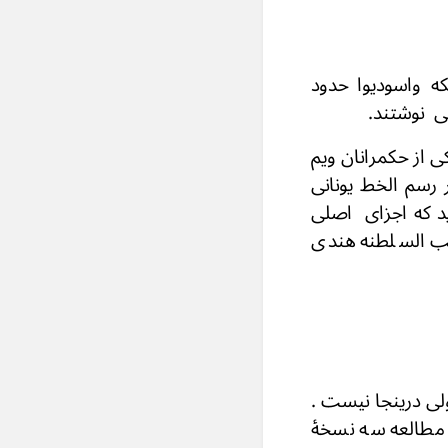
ه چهارفا صله (O) دارد و از سکه واسودیوا حدود
ينست که یکی از حکمرانان ویم
 آن در رسم الخط یونانی
برمی آید که اجزای اصلی
ایب السلطنه هندی
مر ۲۰ دیدید. بعد از کلمات بازی لیس يک (O) آمده ولی درینجا نیست .
 مطالعه سه نسخۀ