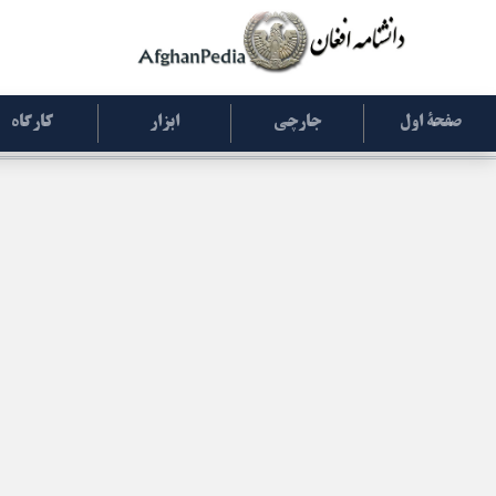
صفحۀ اول
جارچی
ابزار
کارگاه