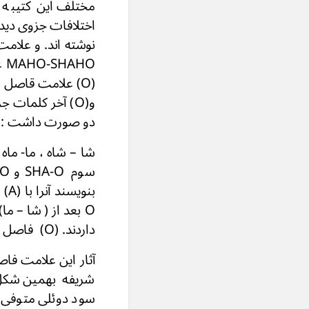
مختلف این کتیبه 
HO
(O) علامت قاصل 
و(O) آخر كلمات
دو صورت داشت :
شا – شاه ، ما- ماه
داردند. (O) فاصل را به اخر کلمات بردند. MAH-O SHAH-O نوشتند.
آثار این علامت فاص