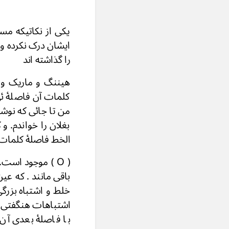
یکی از نکاتیکه مس
ایشان درک نكرده و
را گذاشته اند
هیننگ و ماريک و 
کلمات آن فاصلۀ ئ
من تا جائی که نوش
بغلان را خواندم. و
الخط فاصلۀ كلما
( O ) موجود است
باقی مانند . که ع
خلط و اشتباه بزرگ
اشتباهات هنگفتی گر