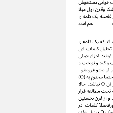
یف خوانی دستخوش
شكا وقرن اول میلا
که کار فاصله يک کلمه را
بع كوچک هم آمده
ز فواصل کلمات با ۱ > شکال موجوداند كه يک كلمه را
WORD DIVID گویند. در قسمت تحلیل کلمات این
این فواصل O هیچ صورت نمی توانند اجزاء اصلی
ب و کند و نوبخت و
 نو بختو فرومانو -
بورز مهرو - نیسانو بخوانیم . و چطور ممکن است كه در يک زبان تمام کلمات آن حتما مختوم به (O)
باشند و در يک كتیبه که در حدود ۱۶۰ کلمه دارد هیچ کلمه ای پیدا نشود که در آخر آن O نباشد. حالا
 تحت مطالعه قرار
مستعمل بود. و از قرن نخستین
۴۸ م ) همین علامت بحاورفاصلة كلمات در
مسکوکات دیده میشود. که گاهی شکل آن مربع است. و در اواخر به شكل دائره كوچک O تبدیل یافته