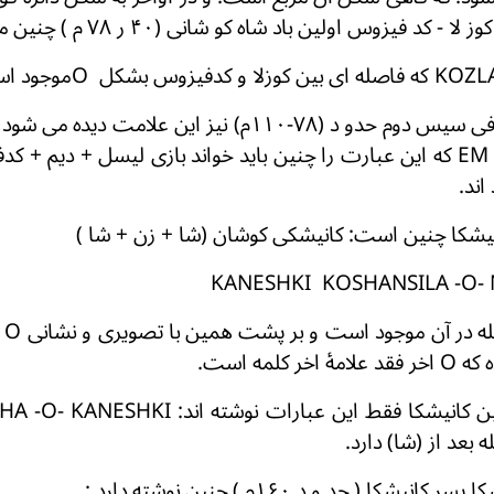
د فيزوس اولین باد شاہ کو شانی (۴۰ ر ۷۸ م ) چنین مسطور است :
وس بشكل Oموجود است.
EM – O - KADFICEC که این عبارت را چنین باید خواند بازی لیسل + دی
اند.
KANESHKI KOSHANSILA -O- N
 کلمه است.
بعد از (شا) دارد.