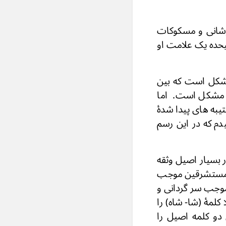
وشانی و مسکوکات
يحده يک علامت او
مشکل است که بین
ی مشکل است. اما
یبه های پیدا شدۀ
یدم که در این رسم
ر بسیار اصیل وثقه
هو مستشرقین موجب
موجب سر گردانی و
كلمۀ (شا- شاه) را
رد و گفتند و این دو کلمه اصیل را