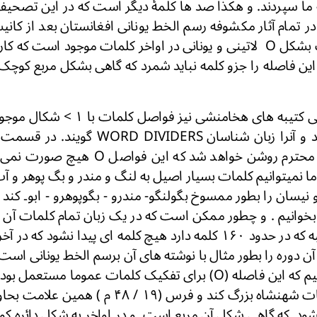
ا سپردند. و هكذا صد ها كلمۀ دیگر است که در این تصح
در تمام آثار مکشوفه رسم الخط یونانی افغانستان بعد از كاني
دى يک دائره كوچک بشكل O لاتینی و یونانی در اواخر کلمات موجود است 
و این فاصله را جزو کلمه نباید شمرد که گاهی بشكل مر
در رسم الخط میخی کتیبه های هخامنشی نی
از دیگری جدا سازند و آنرا زبان شناسان ERS
كتيبۀ بر خوانندگان محترم روشن خواهد شد که 
ما نمیتوانیم کلمات بسیار اصیل به لنگ و مندر و بگ پوهر و آ
نیسان را بطور ممسوخ بگولنگو- مندرو - بگوپوھرو - ابو۔ کند و
ن دوره را بطور مثال با نوشته های آن برسم الخط یونانی است
میدهیم . و می بینیم که این فاصله (O) برای تفکیک كلمات عموما 
مسیحی از مسکوکات شهنشاه بزرگ کند و فرس (۱۹ / 