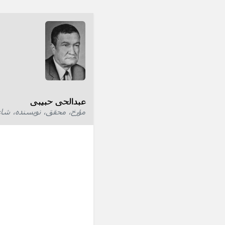
عبدالحی حبیبی
مؤرخ، محقق، نویسنده، شاع