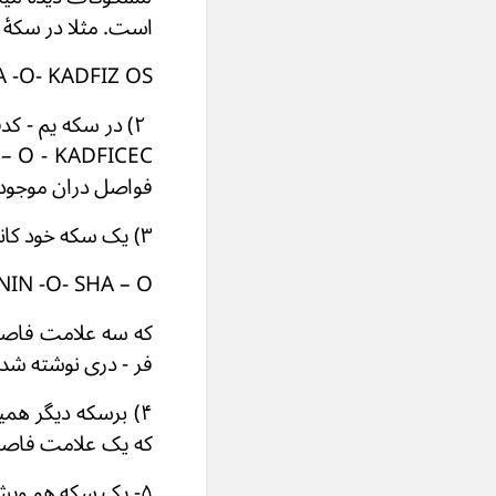
است. مثلا در سكۀ كوز لا - ك
KOZLA -O- KADFIZ OS که فاصله ای بین کوزلا و كدفيز
فواصل دران موجود 
۳) يک سكه خود كانيشكا چنین است: کانیشکی کوشان (شا + زن + شا )
IN -O- SHA – O
فر - دری نوشته شده که O اخر فقد علامۀ اخر
كه يک علامت فاصله 
۵- يک سكه هو ويشکا پسر کانیشکا ( حد و د ۱۶۰م ) چنین نوشته دارد :