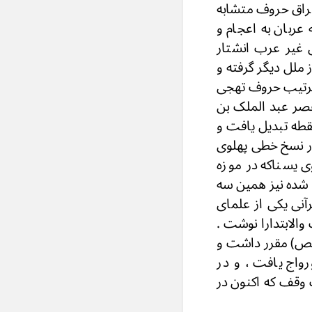
عراق حروف متشابه
 عربان به اعجام و
 غیر عرب انشتار
ملل دیگر گرفته و
متوفی ۱۷۰ هم در کتاب العین ترتیب حروف تهجی
صر عبد الملک بن
نقطه تبدیل یافت و
 در نسخ خطی پهلوی
 یسناکه در موزه
ی خسرو نوشته شده نیز همین سه
آنی یکی از علمای
توفی ۵۴۰ یا ٥٦٠ هـ كتاب الوقف والابتدارا نوشت .
مرخص) مقرر داشت و
رواج یافت ، و در
وقف که اکنون در