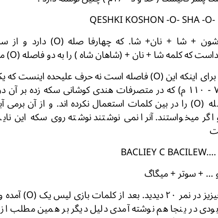
QESHKI KOSHON -O- SHA -O- 
یعنی: اویشکی کوشون + شا + نان+ شا. ک
۶) دلیل بسیار قوی برای اینکه این (O) فاصله است نه حرف عليحده ا
کد فیز از (حدود ۷۸ - ۱۱۰ م) که در متصرفات هندی کوشانی سکه زده بر
همین علامت فاصله (O) را در بین کلمات استعمال نکرده اند. و از آن 
و اگر میخواستند. آنرا نمی نوشتند نوشته روی سکه این ن
ست
BACLIEY C BACILEW…
 ... + سوتر + میگاگ
چنانچه در سکه کدفیزیز در ن
بودی در ينجا هم نوشته آمدی دلیل دیگر بر همین مطلب از