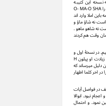
 نسخه این کتیبه
اختلافات جزوی دیده میشود . که از آن جمله در نسخه اول و سوم كلمات شاه - ماه را O- MA-O SHA
این دو کلمه باین املا وارد اند
) است نه شاؤ ماؤ و
ت نه شاهو ماهو .
همان وقت هم کردند
یم. در نسخۀ اول و
سوم SHA-O و MA-O نوشته اند. اما در نسخه دوم چون خواستند شاه – ماه به زیادت او پیلون H
مت فاصل (O) را اورده اند . و این دلیل میرساند که
از ( شا – ما) جزو اصلی این کلمات نبود . و وقتیکه خواستند صوت هـ - h را در اخر کلما اظهار
ریف در فواصل آیات
 و اعجام نبود. ابوالا
 تعیین نمود. و احتمال