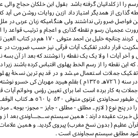
م را از کلدانیان گرفته باشد بقول ابن خلكان حجاج والی 
ه گذاری از همدیگر امتیاز داد ازین روایات روشن می آید که
ین فواصل ضرورتی نداشتند ولی هنگامیکه زبان عربی در ملل
ورت عجمیان رسو م نقطه گذاری و اعجام و ترتیب قواعد را از 
در زبان عربی تطبیق کردند چنانچه خلیل بن احمد 
سکریت قرار داددر تفكيک آيات قرآنی نیز حسب ضرورت در ع
و آخر آيات ا ولا يک يک نقطه را نوشتند که بعد از آن بسه 
 که این نقطه را از رسم الخط پهلوی اقتباس کرده باشند زیرا
 تفكيک جملات استعمال میشد و در قدیم ترین نسخۀ پهلوی
کوپنهاگ محفوظ و در سنه ( ٧٢٦هـ ١٣٢٥م ) بقلم هیربد مهربان ک
جملات به کار برده است اما برای تعیین رؤس وخواتم آیات قر
افغانستان محمد بن طیفور سجاوندی غزنوی م
را در پنج نوع ( لازم ـ مطلق - مطلق - جايز – مجوز- بوجه ـ 
ل خبرت عقیده دارند : همين سيستم ســجـــاوندى بعد از و
آن عظیم ( بدون نسخ مغرب) پیروی گردید. و همین علامات 
یشود مطابق سیستم سجاوندی است .