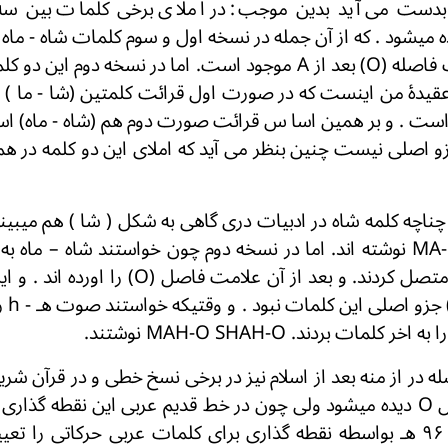
بدست می آید بدین موجب: در املای برخی کلمات بین سه
نوشته اند. و علامت فاصله (O) بعد از A موجود است. اما در نسخه دوم 
MAHO-SHA عقيدۀ من اينست که در صورت اول قرائت كلمتين (شا - ما 
است . و بر همین اسا س قرائت صورت دوم هم (شاه - ماه) اس
 جزو اصلی نیست چنین بنظر می آید که املای این دو کلمه در 
 چناچه کلمه شاه در ادبیات دری گاهی به شکل ( شا ) هم میبین
بنویسند آنرا با (A) متصل کردند. و بعد از آن علا
O بعد 
له در از منه بعد از اسلام نیز در برخی نسخ خطی و در قرآن ش
شریفه بهمین شکل O دیده میشود ولی چون در خط قدیم عربی این نقطه گذاری
سود دوئلی متوفی ۹۶ هـ بواسطه نقطه گذاری برای کلمات عربی حرکاتی را