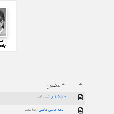
مت
buly
مضمون
- کبک زری
قیس الفت
- بچه ماشی ماشی
آریانا سعید