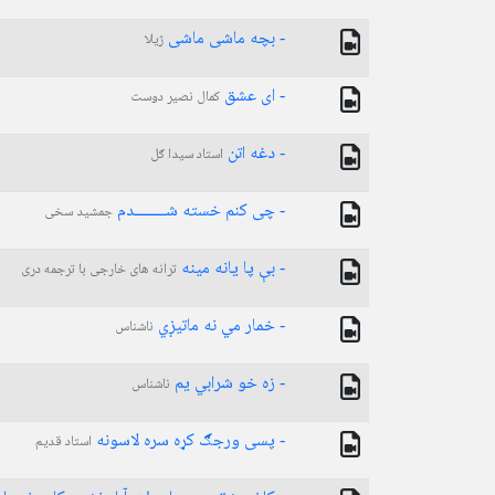
- بچه ماشی ماشی
ژیلا
- ای عشق
کمال نصیر دوست
- دغه اتن
استاد سیدا ګل
- چی کنم خسته شـــــــدم
جمشید سخی
- بې پا یانه مینه
ترانه های خارجی با ترجمه دری
- خمار مي نه ماتیږي
ناشناس
- زه خو شرابي يم
ناشناس
- پسی ورجګ کړه سره لاسونه
استاد قدیم