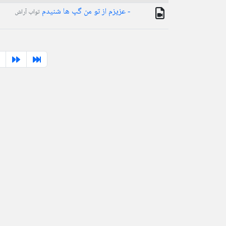
- عزیزم از تو من گپ ها شنیدم
تواب آراش