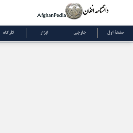
صفحۀ اول
جارچی
ابزار
کارگاه