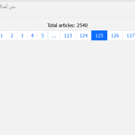
متن آهنگ
Total articles: 2540
1
2
3
4
5
...
123
124
125
126
127