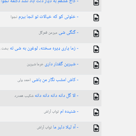
- کاخ عشقم به دیار دلت آباد نشد دکلمه نجوا
- خلوتی کو که خیالات تو انجا ببرم
نجوا
- گنگی شی
میرمن قمرگل
- زما یاری ډیره سخته، لوغړن به شی ته
بخت ز
- شیرین گفتار داری
خرما شیرین
- کاش امشب نگار من باشی
احمد ولی
- الا گل دانه دانه دانه دانه
شکیب همدرد
- شنیده ام
تواب آراش
- آه لیلا دلبر ما
تواب آراش