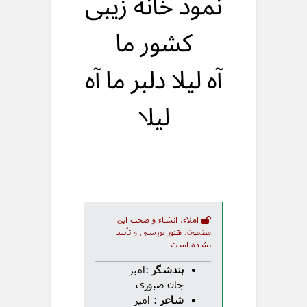
نمود خانه زیبی
کشور ما
آه لیلا دلبر ما آه
لیلا
املاء، انشاء و صحت این
مضمون، هنوز بررسی و تأیید
نشده است
بندشگر
:امیر
جان صبوری
شاعر
: امیر