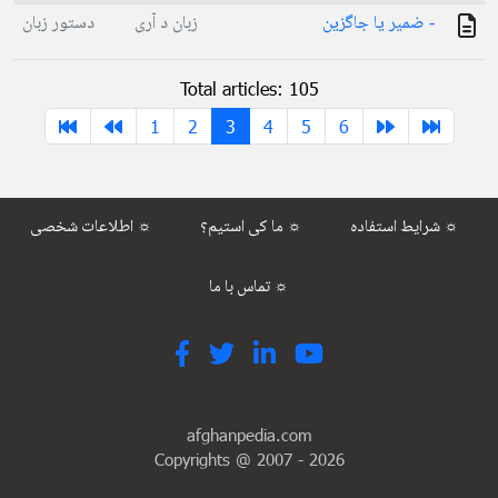
- ضمیر یا جاگزین
زبان د آری
دستور زبان
Total articles: 105
1
2
3
4
5
6
شرایط استفاده ☼
ما کی استیم؟ ☼
اطلاعات شخصی ☼
تماس با ما ☼
afghanpedia.com
Copyrights @ 2007 -
2026