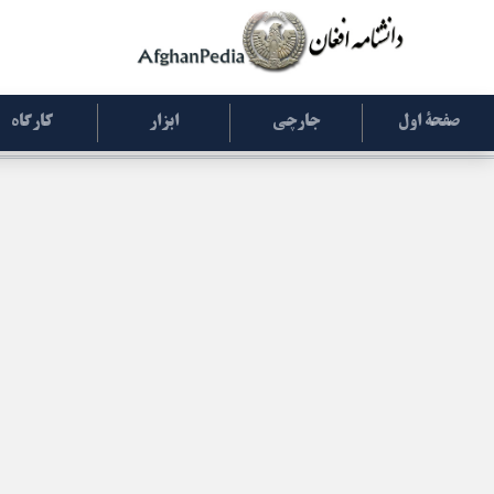
صفحۀ اول
جارچی
ابزار
کارگاه