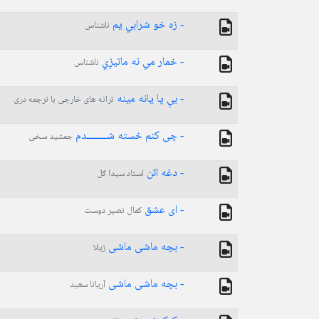
- زه خو شرابي يم
ناشناس
- خمار مي نه ماتیږي
ناشناس
- بې پا یانه مینه
ترانه های خارجی با ترجمه دری
- چی کنم خسته شـــــــدم
جمشید سخی
- دغه اتن
استاد سیدا ګل
- ای عشق
کمال نصیر دوست
- بچه ماشی ماشی
ژیلا
- بچه ماشی ماشی
آریانا سعید