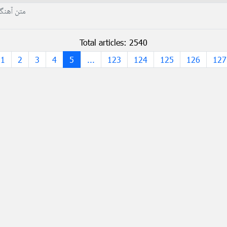
متن آهنگ
Total articles: 2540
1
2
3
4
5
...
123
124
125
126
127