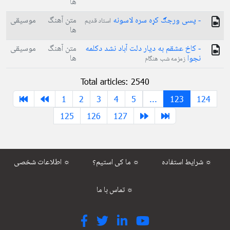
ها
- پسی ورجګ کړه سره لاسونه
متن آهنگ
موسیقی
استاد قدیم
ها
- کاخ عشقم به دیار دلت آباد نشد دکلمه
متن آهنگ
موسیقی
نجوا
ها
زمزمه شب هنگام
Total articles: 2540
1
2
3
4
5
...
123
124
125
126
127
شرایط استفاده ☼
ما کی استیم؟ ☼
اطلاعات شخصی ☼
تماس با ما ☼