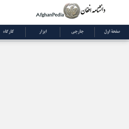
صفحۀ اول
جارچی
ابزار
کارگاه