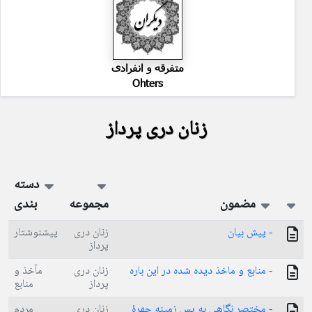
متفرقه و انفرادی
Ohters
زنان دری پرداز
دسته
مضمون
مجموعه
بندی
- پیش بیان
زنان دری
پیشنوشتار
پرداز
- منابع و ماخذ دیده شده در این باره
زنان دری
مآخذ و
پرداز
منابع
- مختصر نگاهی به پس زمینه چهرهٔ
زنان دری
مردم