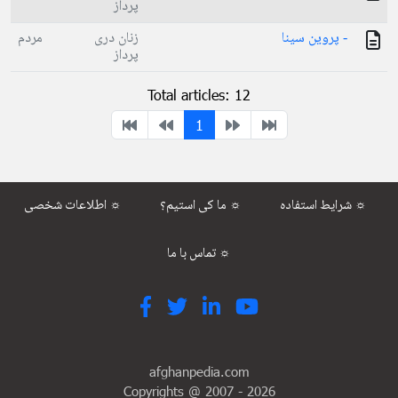
پرداز
- پروین سینا
زنان دری
مردم
پرداز
Total articles: 12
1
شرایط استفاده ☼
ما کی استیم؟ ☼
اطلاعات شخصی ☼
تماس با ما ☼
afghanpedia.com
Copyrights @ 2007 -
2026