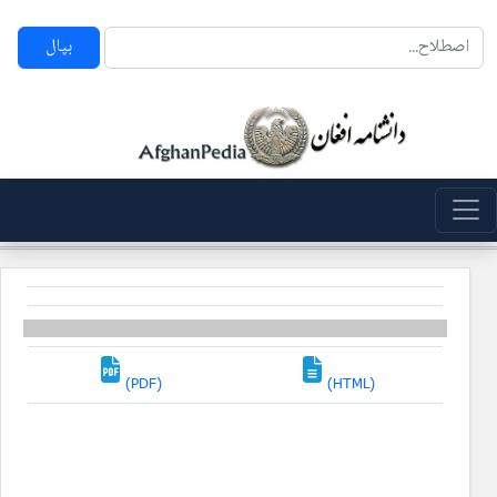
بپال
(PDF)
(HTML)